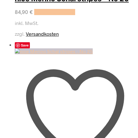
84,90
€
In den Warenkorb
inkl. MwSt.
zzgl.
Versandkosten
Save