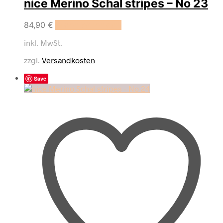
nice Merino Schal stripes – No 23
84,90
€
In den Warenkorb
inkl. MwSt.
zzgl.
Versandkosten
Save