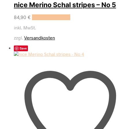
nice Merino Schal stripes – No 5
84,90
€
In den Warenkorb
inkl. MwSt.
zzgl.
Versandkosten
Save