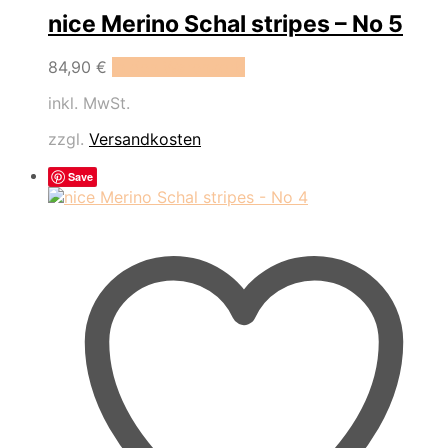
nice Merino Schal stripes – No 5
84,90
€
In den Warenkorb
inkl. MwSt.
zzgl.
Versandkosten
Save