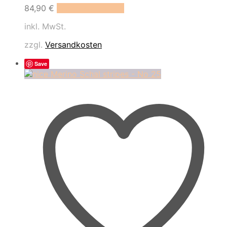
84,90
€
In den Warenkorb
inkl. MwSt.
zzgl.
Versandkosten
Save