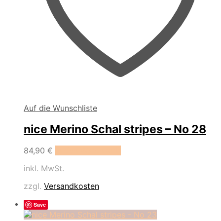
Auf die Wunschliste
nice Merino Schal stripes – No 28
84,90
€
In den Warenkorb
inkl. MwSt.
zzgl.
Versandkosten
Save