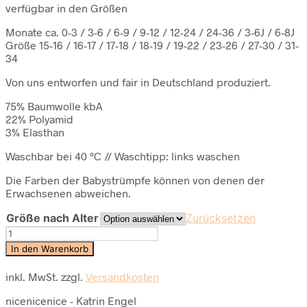
verfügbar in den Größen
Monate ca. 0-3 / 3-6 / 6-9 / 9-12 / 12-24 / 24-36 / 3-6J / 6-8J
Größe 15-16 / 16-17 / 17-18 / 18-19 / 19-22 / 23-26 / 27-30 / 31-
34
Von uns entworfen und fair in Deutschland produziert.
75% Baumwolle kbA
22% Polyamid
3% Elasthan
Waschbar bei 40 °C // Waschtipp: links waschen
Die Farben der Babystrümpfe können von denen der
Erwachsenen abweichen.
Größe nach Alter
Zurücksetzen
Baby-
Kindersocken
In den Warenkorb
diagonal
stripes
inkl. MwSt.
zzgl.
Versandkosten
–
lilac
nicenicenice - Katrin Engel