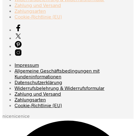
gewählt
Zahlung und Versand
werden
Zahlungsarten
Cookie-Richtlinie (EU)
Impressum
Allgemeine Geschäftsbedingungen mit
Kundeninformationen
Datenschutzerklärung
Widerrufsbelehrung & Widerrufsformular
Zahlung und Versand
Zahlungsarten
Cookie-Richtlinie (EU)
nicenicenice