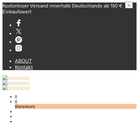
Kostonloser Versand innerhalb Deutschlands ab 150 €
×
Einkaufswert
ABOUT
Kontakt
0
0
Warenkorb