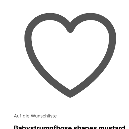
gewählt
werden
Auf die Wunschliste
Babystrumpfhose shapes mustard