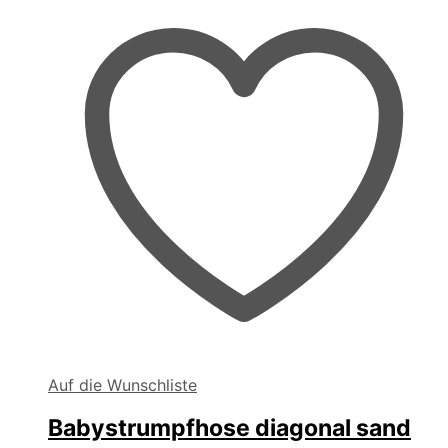
der
Produktseite
gewählt
werden
Auf die Wunschliste
Babystrumpfhose diagonal sand