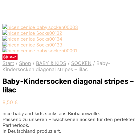
Save
Start
/
Shop
/
BABY & KIDS
/
SOCKEN
/
Baby-
Kindersocken diagonal stripes – lilac
Baby-Kindersocken diagonal stripes –
lilac
8,50
€
nice baby and kids socks aus Biobaumwolle.
Passend zu unseren Erwachsenen Socken für den perfekten
Partnerlook.
In Deutschland produziert.