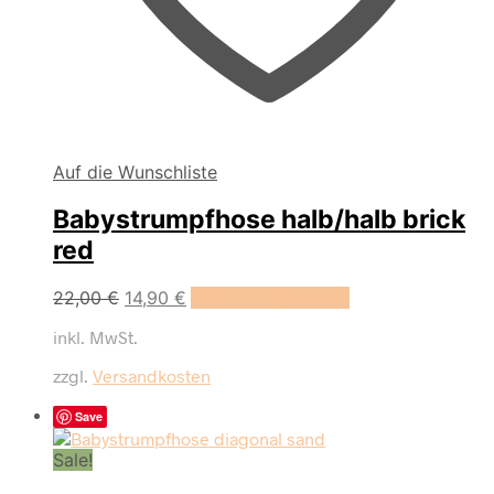
Auf die Wunschliste
Babystrumpfhose halb/halb brick
red
Dieses
22,00
€
14,90
€
Ausführung wählen
Produkt
inkl. MwSt.
weist
mehrere
zzgl.
Versandkosten
Varianten
auf.
Save
Die
Optionen
Sale!
können
auf