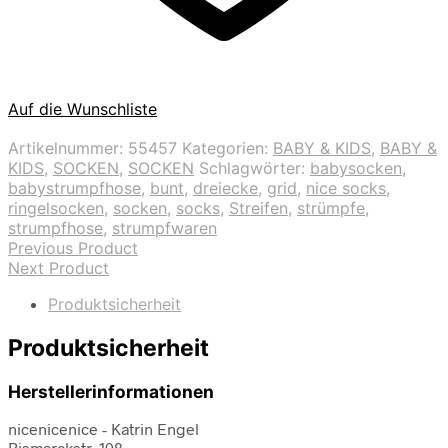
Auf die Wunschliste
Artikelnummer:
55457
Kategorien:
BABY & KIDS
,
BABY &
KIDS
,
SOCKEN
,
SOCKEN
Schlagwörter:
babysocken
,
babystrumpfhose
,
bunt
,
dreiecke
,
grid
,
nice socks
,
ringelsocken
,
socken
,
socks
,
Streifen
,
strümpfe
,
strumpfhose
,
strumpfwaren
Previous Product
Next Product
Produktsicherheit
Produktsicherheit
Herstellerinformationen
nicenicenice - Katrin Engel
Bismarckstr. 108