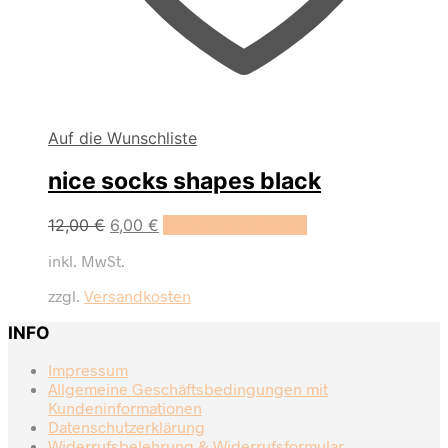
Auf die Wunschliste
nice socks shapes black
Dieses
12,00
€
6,00
€
Ausführung wählen
Produkt
inkl. MwSt.
weist
mehrere
zzgl.
Versandkosten
Varianten
auf.
INFO
Die
Optionen
Impressum
können
Allgemeine Geschäftsbedingungen mit
auf
Kundeninformationen
der
Datenschutzerklärung
Produktseite
Widerrufsbelehrung & Widerrufsformular