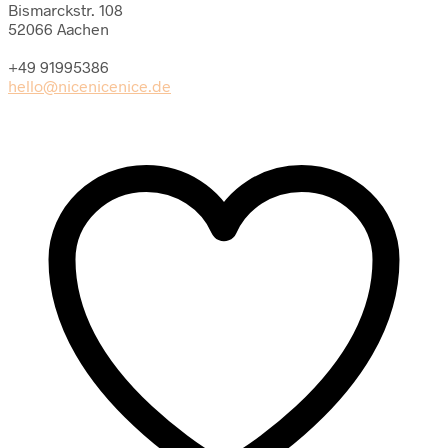
Bismarckstr. 108
Menge
52066 Aachen
+49 91995386
hello@nicenicenice.de