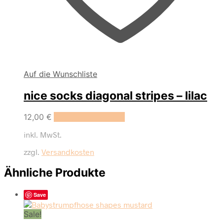
Auf die Wunschliste
nice socks diagonal stripes – lilac
Dieses
12,00
€
Ausführung wählen
Produkt
inkl. MwSt.
weist
mehrere
zzgl.
Versandkosten
Varianten
auf.
Ähnliche Produkte
Die
Optionen
können
Save
auf
der
Sale!
Produktseite