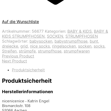
Auf die Wunschliste
Artikelnummer:
56677
Kategorien:
BABY & KIDS
,
BABY &
KIDS STRUMPFHOSEN
,
SOCKEN
,
STRUMPFHOSEN
Schlagwörter:
babysocken
,
babystrumpfhose
,
bunt
,
dreiecke
,
grid
,
nice socks
,
ringelsocken
,
socken
,
socks
,
Streifen
,
strümpfe
,
strumpfhose
,
strumpfwaren
Previous Product
Next Product
Produktsicherheit
Produktsicherheit
Herstellerinformationen
nicenicenice - Katrin Engel
Bismarckstr. 108
52066 Aachen