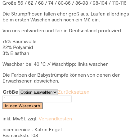
Größe 56 / 62 / 68 / 74 / 80-86 / 86-98 / 98-104 / 110-116
Die Strumpfhosen fallen eher groß aus. Laufen allerdings
beim ersten Waschen auch noch ein Mü ein.
Von uns entworfen und fair in Deutschland produziert.
75% Baumwolle
22% Polyamid
3% Elasthan
Waschbar bei 40 °C // Waschtipp: links waschen
Die Farben der Babystrümpfe können von denen der
Erwachsenen abweichen.
Größe
Zurücksetzen
Baby-
und
In den Warenkorb
Kinder
Strumpfhose
inkl. MwSt.
zzgl.
Versandkosten
stripes
-
nicenicenice - Katrin Engel
Bismarckstr. 108
blue