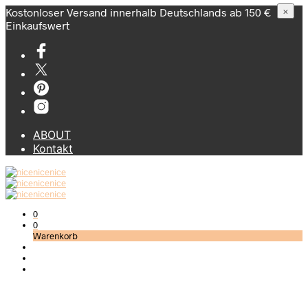
Kostonloser Versand innerhalb Deutschlands ab 150 €
×
Einkaufswert
ABOUT
Kontakt
0
0
Warenkorb