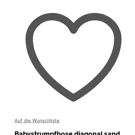
gewählt
werden
Auf die Wunschliste
Babystrumpfhose diagonal sand