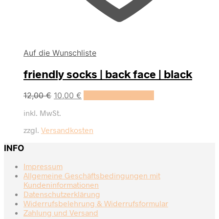
Auf die Wunschliste
friendly socks | back face | black
Dieses
12,00
€
10,00
€
Ausführung wählen
Produkt
inkl. MwSt.
weist
mehrere
zzgl.
Versandkosten
Varianten
auf.
INFO
Die
Optionen
Impressum
können
Allgemeine Geschäftsbedingungen mit
auf
Kundeninformationen
der
Datenschutzerklärung
Produktseite
Widerrufsbelehrung & Widerrufsformular
gewählt
Zahlung und Versand
werden