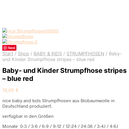
Save
Start
/
Shop
/
BABY & KIDS
/
STRUMPFHOSEN
/
Baby-
und Kinder Strumpfhose stripes – blue red
Baby- und Kinder Strumpfhose stripes
– blue red
18,00
€
nice baby and kids Strumpfhosen aus Biobaumwolle in
Deutschland produziert.
verfügbar in den Größen
Monate 0-3 / 3-6 / 6-9 / 9-12 / 12-24 / 24-36 / 3-4J / 4-6J