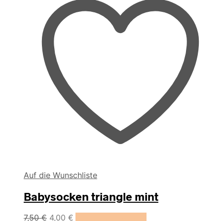
gewählt
werden
Auf die Wunschliste
Babysocken triangle mint
Dieses
7,50
€
4,00
€
Ausführung wählen