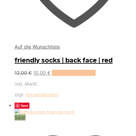
Auf die Wunschliste
friendly socks | back face | red
Dieses
12,00
€
10,00
€
Ausführung wählen
Produkt
inkl. MwSt.
weist
mehrere
zzgl.
Versandkosten
Varianten
auf.
Save
Die
Optionen
Sale!
können
auf
der
Produktseite