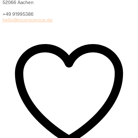
52066 Aachen
red
Menge
+49 91995386
hello@nicenicenice.de