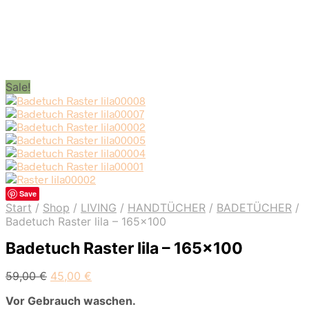
Sale!
Save
Start
/
Shop
/
LIVING
/
HANDTÜCHER
/
BADETÜCHER
/
Badetuch Raster lila – 165×100
Badetuch Raster lila – 165×100
Ursprünglicher
Aktueller
59,00
€
45,00
€
Preis
Preis
Vor Gebrauch waschen.
war:
ist: