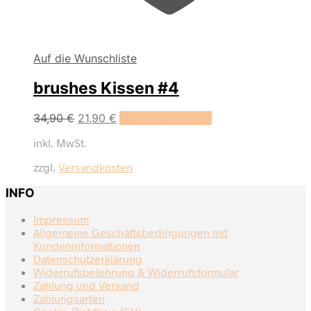
Auf die Wunschliste
brushes Kissen #4
Ursprünglicher
Aktueller
34,90
€
21,90
€
In den Warenkorb
Preis
Preis
inkl. MwSt.
war:
ist:
34,90 €
21,90 €.
zzgl.
Versandkosten
INFO
Impressum
Allgemeine Geschäftsbedingungen mit
Kundeninformationen
Datenschutzerklärung
Widerrufsbelehrung & Widerrufsformular
Zahlung und Versand
Zahlungsarten