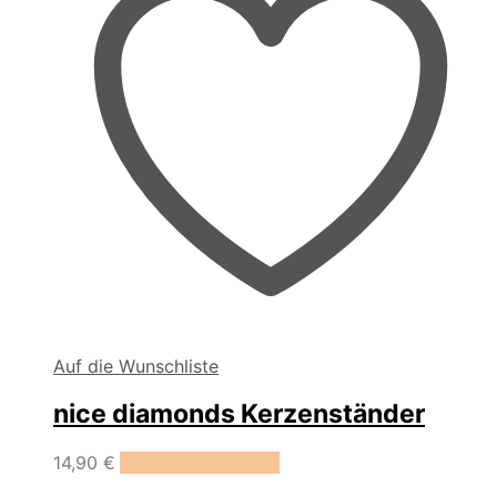
Auf die Wunschliste
nice diamonds Kerzenständer
Dieses
14,90
€
Ausführung wählen
Produkt