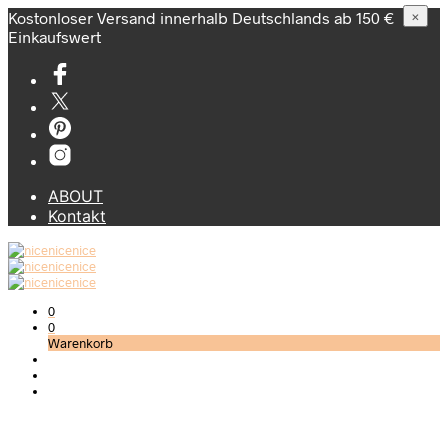
Kostonloser Versand innerhalb Deutschlands ab 150 €
×
Einkaufswert
ABOUT
Kontakt
0
0
Warenkorb