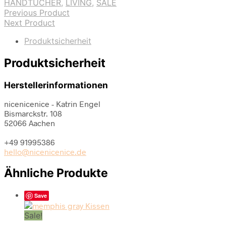
HANDTÜCHER
,
LIVING
,
SALE
Previous Product
Next Product
Produktsicherheit
Produktsicherheit
Herstellerinformationen
nicenicenice - Katrin Engel
Bismarckstr. 108
52066 Aachen
+49 91995386
hello@nicenicenice.de
Ähnliche Produkte
Save
Sale!