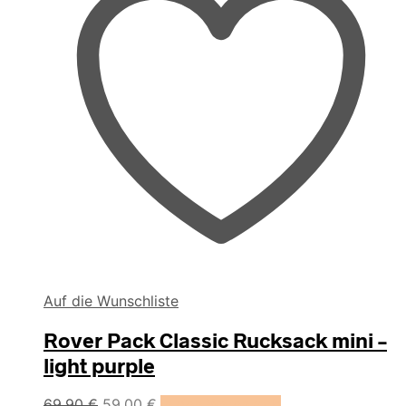
Auf die Wunschliste
Rover Pack Classic Rucksack mini –
light purple
Ursprünglicher
Aktueller
69,90
€
59,00
€
In den Warenkorb