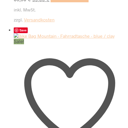
Preis
Preis
inkl. MwSt.
war:
ist:
69,90 €
59,00 €.
zzgl.
Versandkosten
Save
Sale!