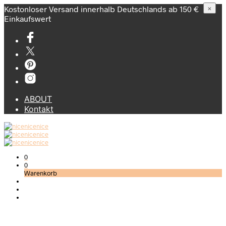
Kostonloser Versand innerhalb Deutschlands ab 150 €
×
Einkaufswert
ABOUT
Kontakt
0
0
Warenkorb