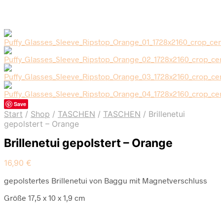
Save
Start
/
Shop
/
TASCHEN
/
TASCHEN
/
Brillenetui
gepolstert – Orange
Brillenetui gepolstert – Orange
16,90
€
gepolstertes Brillenetui von Baggu mit
Magnetverschluss
Größe 17,5 x 10 x 1,9 cm