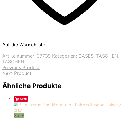
Auf die Wunschliste
Artikelnummer:
37739
Kategorien:
CASES
,
TASCHEN
,
TASCHEN
Previous Product
Next Product
Ähnliche Produkte
Save
Sale!