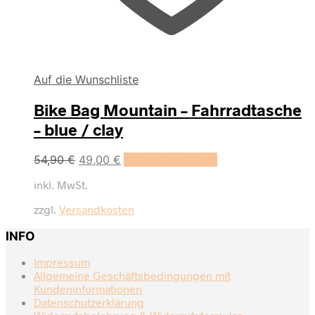
Auf die Wunschliste
Bike Bag Mountain – Fahrradtasche
– blue / clay
Ursprünglicher
Aktueller
54,90
€
49,00
€
In den Warenkorb
Preis
Preis
inkl. MwSt.
war:
ist:
54,90 €
49,00 €.
zzgl.
Versandkosten
INFO
Impressum
Allgemeine Geschäftsbedingungen mit
Kundeninformationen
Datenschutzerklärung