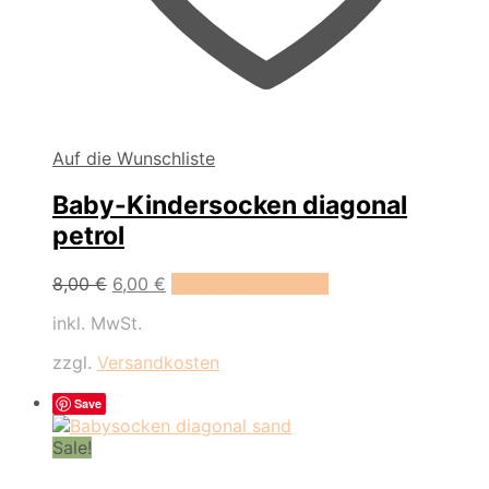
Auf die Wunschliste
Baby-Kindersocken diagonal
petrol
Dieses
8,00
€
6,00
€
Ausführung wählen
Produkt
inkl. MwSt.
weist
mehrere
zzgl.
Versandkosten
Varianten
auf.
Save
Die
Optionen
Sale!
können
auf