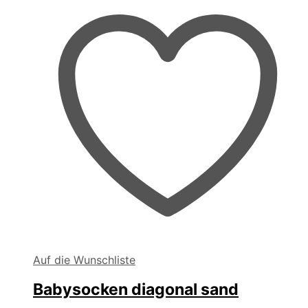
der
Produktseite
gewählt
werden
Auf die Wunschliste
Babysocken diagonal sand