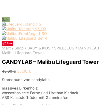
Sale!
Save
Start
/
Shop
/
BABY & KIDS
/
SPIELZEUG
/
CANDYLAB –
Malibu Lifeguard Tower
CANDYLAB – Malibu Lifeguard Tower
Ursprünglicher
Aktueller
45,00
€
35,00
€
Preis
Preis
Strandbude von candylabs
war:
ist:
45,00 €
35,00 €.
massives Birkenholz
wasserbasierte Farbe und Urethan Klarlack
ABS Kunststoffräder mit Gummireifen