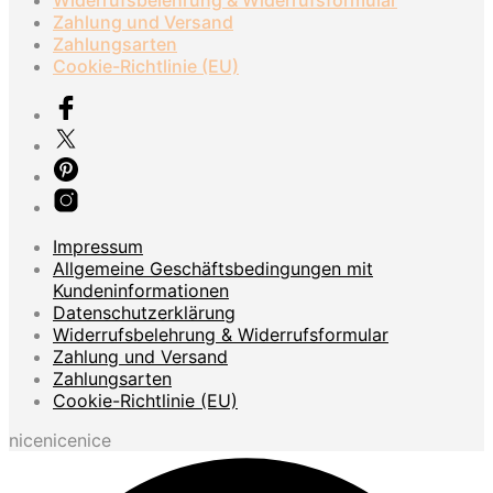
gewählt
Zahlung und Versand
werden
Zahlungsarten
Cookie-Richtlinie (EU)
Impressum
Allgemeine Geschäftsbedingungen mit
Kundeninformationen
Datenschutzerklärung
Widerrufsbelehrung & Widerrufsformular
Zahlung und Versand
Zahlungsarten
Cookie-Richtlinie (EU)
nicenicenice