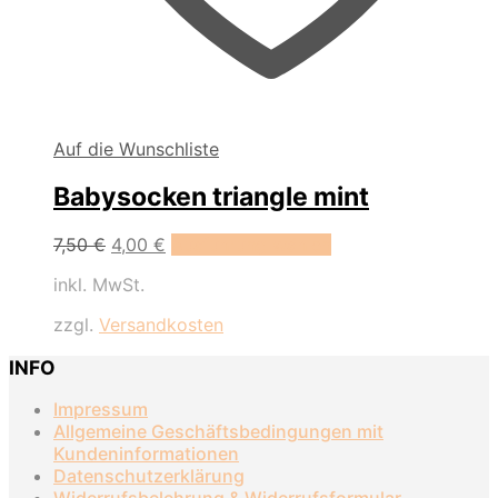
Auf die Wunschliste
Babysocken triangle mint
Dieses
7,50
€
4,00
€
Ausführung wählen
Produkt
inkl. MwSt.
weist
mehrere
zzgl.
Versandkosten
Varianten
auf.
INFO
Die
Optionen
Impressum
können
Allgemeine Geschäftsbedingungen mit
auf
Kundeninformationen
der
Datenschutzerklärung
Produktseite
Widerrufsbelehrung & Widerrufsformular