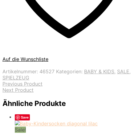
Auf die Wunschliste
Artikelnummer:
46527
Kategorien:
BABY & KIDS
,
SALE
,
SPIELZEUG
Previous Product
Next Product
Ähnliche Produkte
Save
Sale!