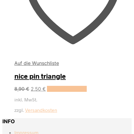
Auf die Wunschliste
nice pin triangle
Ursprünglicher
Aktueller
8,90
€
2,50
€
In den Warenkorb
Preis
Preis
inkl. MwSt.
war:
ist:
8,90 €
2,50 €.
zzgl.
Versandkosten
INFO
Impressum