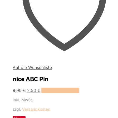
Auf die Wunschliste
nice ABC Pin
Dieses
8,90
€
2,50
€
Ausführung wählen
Produkt
inkl. MwSt.
weist
mehrere
zzgl.
Versandkosten
Varianten
auf.