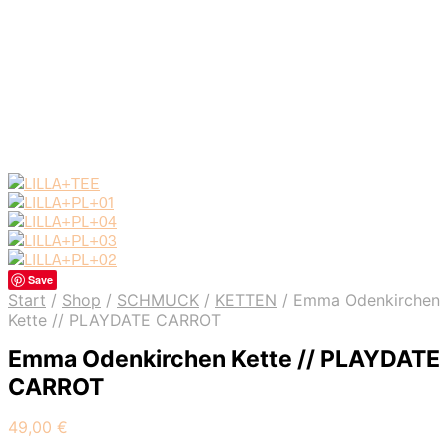
Save
Start
/
Shop
/
SCHMUCK
/
KETTEN
/
Emma Odenkirchen
Kette // PLAYDATE CARROT
Emma Odenkirchen Kette // PLAYDATE
CARROT
49,00
€