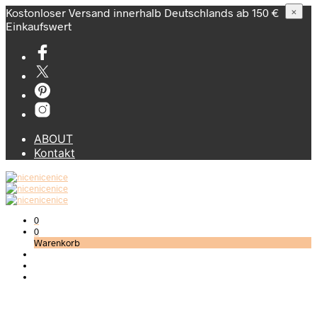
Kostonloser Versand innerhalb Deutschlands ab 150 €
×
Einkaufswert
ABOUT
Kontakt
0
0
Warenkorb