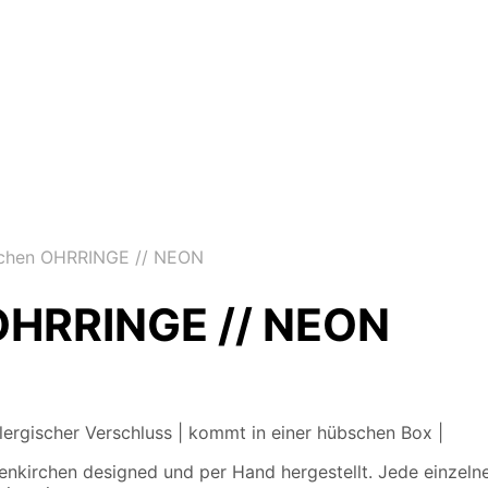
chen OHRRINGE // NEON
OHRRINGE // NEON
ergischer Verschluss | kommt in einer hübschen Box |
nkirchen designed und per Hand hergestellt. Jede einzel