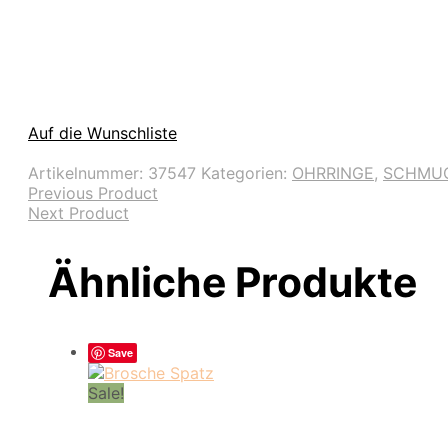
Auf die Wunschliste
Artikelnummer:
37547
Kategorien:
OHRRINGE
,
SCHMU
Previous Product
Next Product
Ähnliche Produkte
Save
Sale!