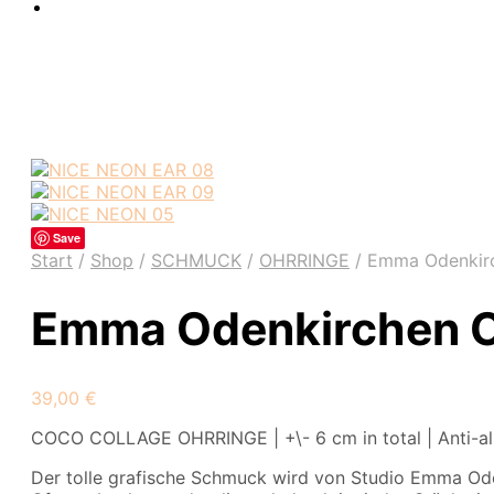
Save
Start
/
Shop
/
SCHMUCK
/
OHRRINGE
/
Emma Odenkir
Emma Odenkirchen 
39,00
€
COCO COLLAGE OHRRINGE | +\- 6 cm in total | Anti-all
Der tolle grafische Schmuck wird von Studio Emma Ode