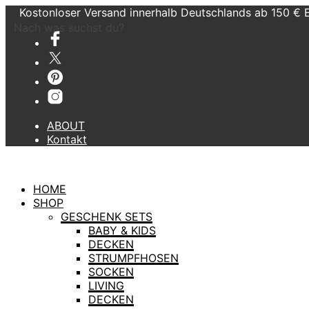
Kostonloser Versand innerhalb Deutschlands ab 150 € 
Nach was suchst du?
ABOUT
Kontakt
HOME
SHOP
GESCHENK SETS
BABY & KIDS
DECKEN
STRUMPFHOSEN
SOCKEN
LIVING
DECKEN