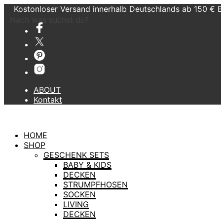
Kostonloser Versand innerhalb Deutschlands ab 150 € 
Nach was suchst du?
ABOUT
Kontakt
HOME
SHOP
GESCHENK SETS
BABY & KIDS
DECKEN
STRUMPFHOSEN
SOCKEN
LIVING
DECKEN