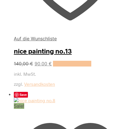
Auf die Wunschliste
nice painting no.13
Ursprünglicher
Aktueller
140,00
€
90,00
€
In den Warenkorb
Preis
Preis
inkl. MwSt.
war:
ist:
140,00 €
90,00 €.
zzgl.
Versandkosten
Save
Sale!