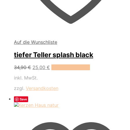
Auf die Wunschliste
tiefer Teller splash black
Ursprünglicher
Aktueller
34,90
€
25,00
€
In den Warenkorb
Preis
Preis
inkl. MwSt.
war:
ist:
34,90 €
25,00 €.
zzgl.
Versandkosten
Save