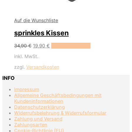
Auf die Wunschliste
sprinkles Kissen
Ursprünglicher
Aktueller
34,90
€
19,90
€
In den Warenkorb
Preis
Preis
inkl. MwSt.
war:
ist:
34,90 €
19,90 €.
zzgl.
Versandkosten
INFO
Impressum
Allgemeine Geschäftsbedingungen mit
Kundeninformationen
Datenschutzerklärung
Widerrufsbelehrung & Widerrufsformular
Zahlung und Versand
Zahlungsarten
Cookie-Richtlinie (EU)