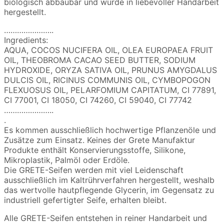
biologisch abbaubar und wurde in liebevoller Handarbeit
hergestellt.
…………………..
Ingredients:
AQUA, COCOS NUCIFERA OIL, OLEA EUROPAEA FRUIT
OIL, THEOBROMA CACAO SEED BUTTER, SODIUM
HYDROXIDE, ORYZA SATIVA OIL, PRUNUS AMYGDALUS
DULCIS OIL, RICINUS COMMUNIS OIL, CYMBOPOGON
FLEXUOSUS OIL, PELARFOMIUM CAPITATUM, CI 77891,
CI 77001, CI 18050, CI 74260, CI 59040, CI 77742
…………………..
.
Es kommen ausschließlich hochwertige Pflanzenöle und
Zusätze zum Einsatz. Keines der Grete Manufaktur
Produkte enthält Konservierungsstoffe, Silikone,
Mikroplastik, Palmöl oder Erdöle.
Die GRETE-Seifen werden mit viel Leidenschaft
ausschließlich im Kaltrührverfahren hergestellt, weshalb
das wertvolle hautpflegende Glycerin, im Gegensatz zu
industriell gefertigter Seife, erhalten bleibt.
Alle GRETE-Seifen entstehen in reiner Handarbeit und