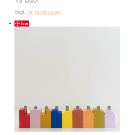
inkl. MwSt.
weist
mehrere
zzgl.
Versandkosten
Varianten
auf.
Save
Die
Optionen
können
auf
der
Produktseite
gewählt
werden