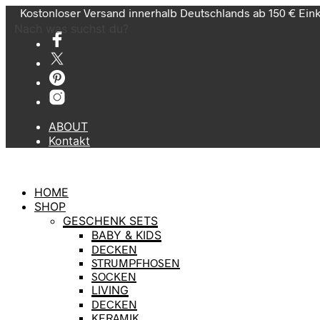
Kostonloser Versand innerhalb Deutschlands ab 150 € Ein
Nach was suchst du?
ABOUT
Kontakt
HOME
SHOP
GESCHENK SETS
BABY & KIDS
DECKEN
STRUMPFHOSEN
SOCKEN
LIVING
DECKEN
KERAMIK