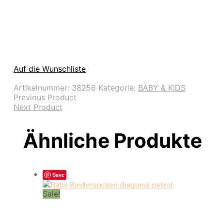
Auf die Wunschliste
Artikelnummer:
38256
Kategorie:
BABY & KIDS
Previous Product
Next Product
Ähnliche Produkte
Save
Sale!