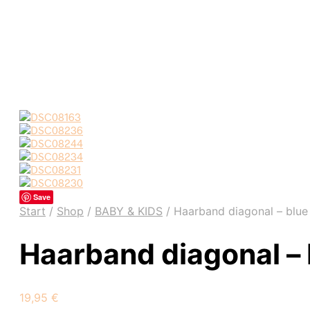
Save
Start
/
Shop
/
BABY & KIDS
/
Haarband diagonal – blue
Haarband diagonal – 
19,95
€