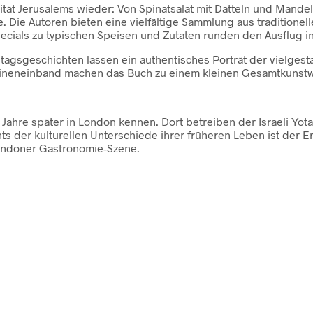
alität Jerusalems wieder: Von Spinatsalat mit Datteln und Man
. Die Autoren bieten eine vielfältige Sammlung aus traditionel
pecials zu typischen Speisen und Zutaten runden den Ausflug in
ltagsgeschichten lassen ein authentisches Porträt der vielges
eineneinband machen das Buch zu einem kleinen Gesamtkunstwe
0 Jahre später in London kennen. Dort betreiben der Israeli Yo
s der kulturellen Unterschiede ihrer früheren Leben ist der 
ondoner Gastronomie-Szene.