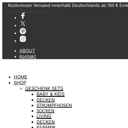
Kostonloser Versand innerhalb Deutschlands ab 150 € Ein
Nach was suchst du?
ABOUT
Kontakt
HOME
SHOP
GESCHENK SETS
BABY & KIDS
DECKEN
STRUMPFHOSEN
SOCKEN
LIVING
DECKEN
KERAMIK