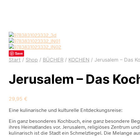
Save
Start
/
Shop
/
BÜCHER
/
KOCHEN
/
Jerusalem – Das K
Jerusalem – Das Ko
29,95
€
Eine kulinarische und kulturelle Entdeckungsreise:
Ein ganz besonderes Kochbuch, eine ganz besondere Begegn
ihres Heimatlandes vor. Jerusalem, religiöses Zentrum und
kulinarisch ist die Stadt ein Schmelztiegel. Die Melange