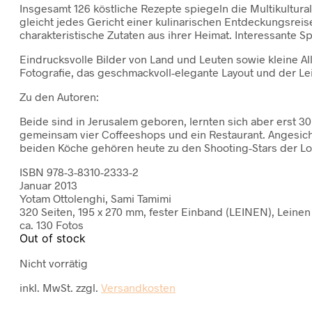
Insgesamt 126 köstliche Rezepte spiegeln die Multikultur
gleicht jedes Gericht einer kulinarischen Entdeckungsreise
charakteristische Zutaten aus ihrer Heimat. Interessante S
Eindrucksvolle Bilder von Land und Leuten sowie kleine Al
Fotografie, das geschmackvoll-elegante Layout und der L
Zu den Autoren:
Beide sind in Jerusalem geboren, lernten sich aber erst 3
gemeinsam vier Coffeeshops und ein Restaurant. Angesicht
beiden Köche gehören heute zu den Shooting-Stars der L
ISBN 978-3-8310-2333-2
Januar 2013
Yotam Ottolenghi, Sami Tamimi
320 Seiten, 195 x 270 mm, fester Einband (LEINEN), Leinen
ca. 130 Fotos
Out of stock
Nicht vorrätig
inkl. MwSt.
zzgl.
Versandkosten