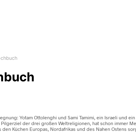
ochbuch
chbuch
ung: Yotam Ottolenghi und Sami Tamimi, ein Israeli und ein P
 Pilgerziel der drei großen Weltreligionen, hat schon immer Me
 aus den Küchen Europas, Nordafrikas und des Nahen Ostens so