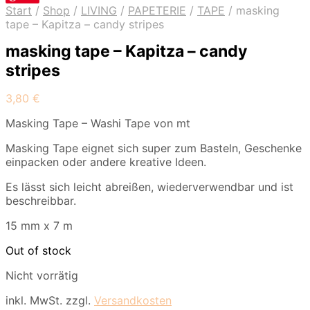
Start
/
Shop
/
LIVING
/
PAPETERIE
/
TAPE
/
masking
tape – Kapitza – candy stripes
masking tape – Kapitza – candy
stripes
3,80
€
Masking Tape – Washi Tape von mt
Masking Tape eignet sich super zum Basteln, Geschenke
einpacken oder andere kreative Ideen.
Es lässt sich leicht abreißen, wiederverwendbar und ist
beschreibbar.
15 mm x 7 m
Out of stock
Nicht vorrätig
inkl. MwSt.
zzgl.
Versandkosten