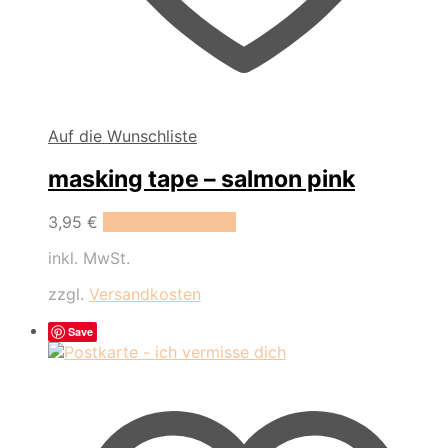
Auf die Wunschliste
masking tape – salmon pink
3,95
€
In den Warenkorb
inkl. MwSt.
zzgl.
Versandkosten
Save