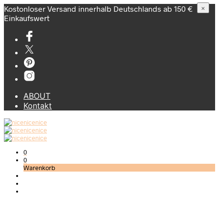
Kostonloser Versand innerhalb Deutschlands ab 150 €
×
Einkaufswert
ABOUT
Kontakt
0
0
Warenkorb