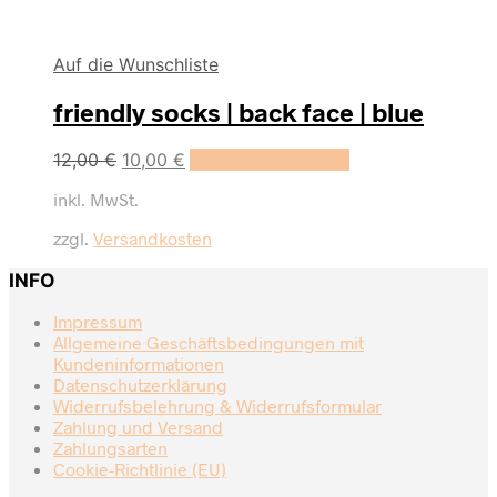
Auf die Wunschliste
friendly socks | back face | blue
Dieses
12,00
€
10,00
€
Ausführung wählen
Produkt
inkl. MwSt.
weist
mehrere
zzgl.
Versandkosten
Varianten
auf.
INFO
Die
Optionen
Impressum
können
Allgemeine Geschäftsbedingungen mit
auf
Kundeninformationen
der
Datenschutzerklärung
Produktseite
Widerrufsbelehrung & Widerrufsformular
gewählt
Zahlung und Versand
werden
Zahlungsarten
Cookie-Richtlinie (EU)