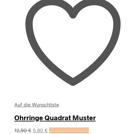
Auf die Wunschliste
Ohrringe Quadrat Muster
Ursprünglicher
Aktueller
12,90
€
5,90
€
In den Warenkorb