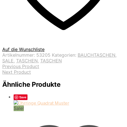
Auf die Wunschliste
Artikelnummer:
53205
Kategorien:
BAUCHTASCHEN
,
SALE
,
TASCHEN
,
TASCHEN
Previous Product
Next Product
Ähnliche Produkte
Save
Sale!