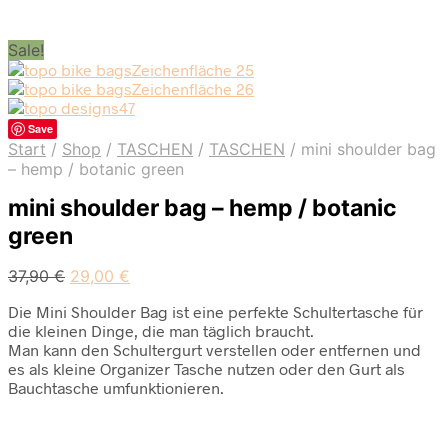
Sale!
Save
Start
/
Shop
/
TASCHEN
/
TASCHEN
/
mini shoulder bag
– hemp / botanic green
mini shoulder bag – hemp / botanic
green
Ursprünglicher
Aktueller
37,90
€
29,00
€
Preis
Preis
Die Mini Shoulder Bag ist eine perfekte Schultertasche für
war:
ist:
die kleinen Dinge, die man täglich braucht.
37,90 €
29,00 €.
Man kann den Schultergurt verstellen oder entfernen und
es als kleine Organizer Tasche nutzen oder den Gurt als
Bauchtasche umfunktionieren.