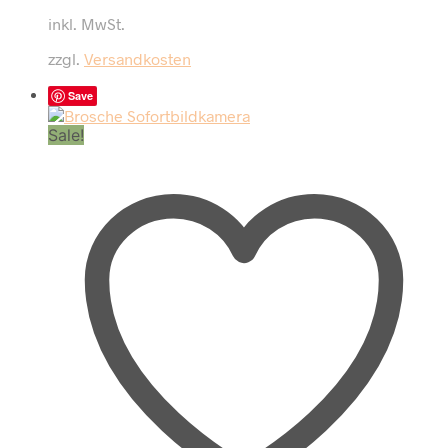
Preis
Preis
inkl. MwSt.
war:
ist:
12,90 €
5,90 €.
zzgl.
Versandkosten
Save
Sale!