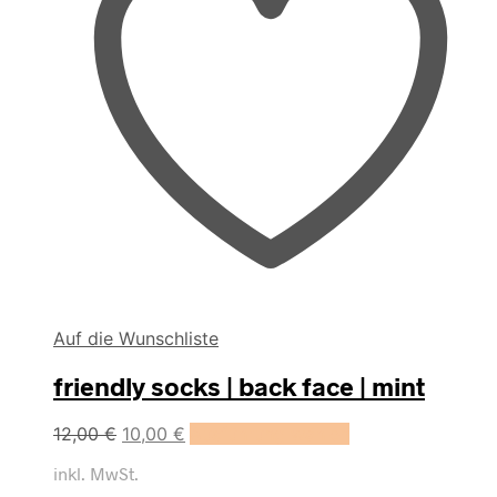
Auf die Wunschliste
friendly socks | back face | mint
Dieses
12,00
€
10,00
€
Ausführung wählen
Produkt
inkl. MwSt.
weist
mehrere