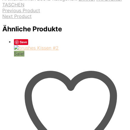
TASCHEN
Previous Product
Next Product
Ähnliche Produkte
Save
Sale!