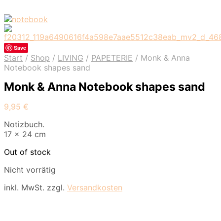
Save
Start
/
Shop
/
LIVING
/
PAPETERIE
/
Monk & Anna
Notebook shapes sand
Monk & Anna Notebook shapes sand
9,95
€
Notizbuch.
17 x 24 cm
Out of stock
Nicht vorrätig
inkl. MwSt.
zzgl.
Versandkosten