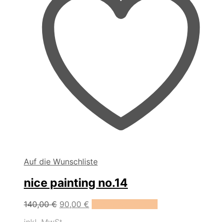
Auf die Wunschliste
nice painting no.14
Ursprünglicher
Aktueller
140,00
€
90,00
€
In den Warenkorb
Preis
Preis