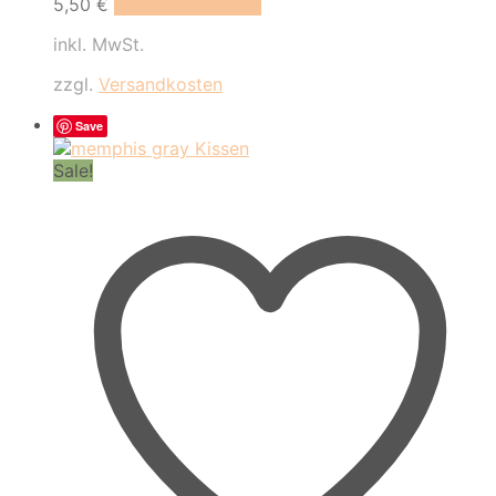
5,50
€
In den Warenkorb
inkl. MwSt.
zzgl.
Versandkosten
Save
Sale!