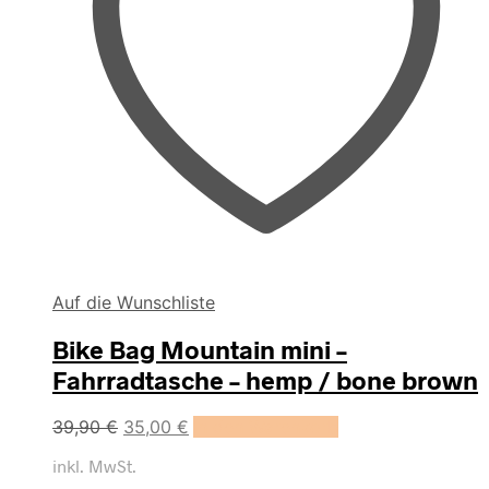
Auf die Wunschliste
Bike Bag Mountain mini –
Fahrradtasche – hemp / bone brown
Ursprünglicher
Aktueller
39,90
€
35,00
€
In den Warenkorb
Preis
Preis
inkl. MwSt.
war:
ist: