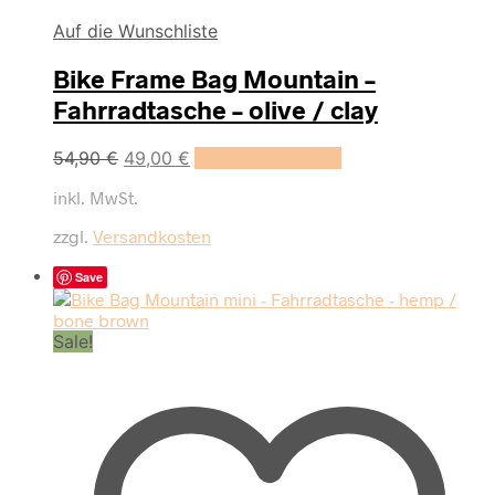
Auf die Wunschliste
Bike Frame Bag Mountain –
Fahrradtasche – olive / clay
Ursprünglicher
Aktueller
54,90
€
49,00
€
In den Warenkorb
Preis
Preis
inkl. MwSt.
war:
ist:
54,90 €
49,00 €.
zzgl.
Versandkosten
Save
Sale!