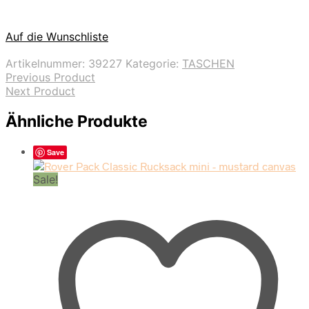
Auf die Wunschliste
Artikelnummer:
39227
Kategorie:
TASCHEN
Previous Product
Next Product
Ähnliche Produkte
Save
Sale!