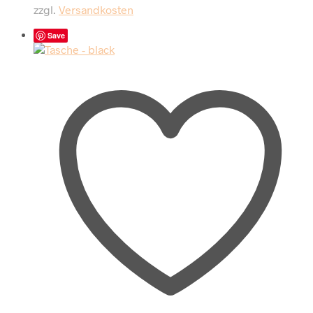
39,90 €
35,00 €.
zzgl.
Versandkosten
Save