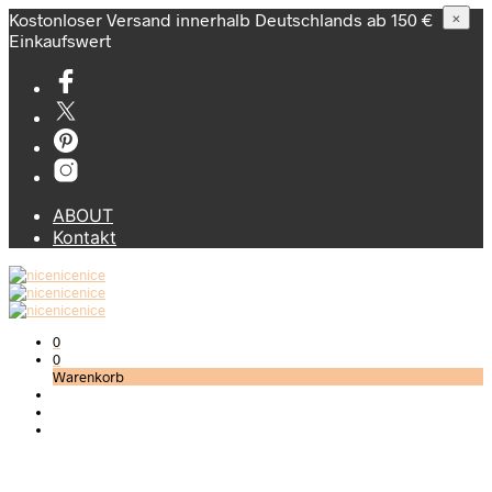
Kostonloser Versand innerhalb Deutschlands ab 150 €
×
Einkaufswert
ABOUT
Kontakt
0
0
Warenkorb