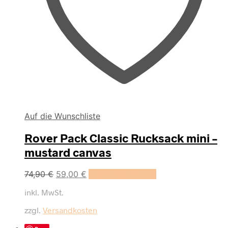
Auf die Wunschliste
Rover Pack Classic Rucksack mini –
mustard canvas
Ursprünglicher
Aktueller
74,90
€
59,00
€
In den Warenkorb
Preis
Preis
inkl. MwSt.
war:
ist:
74,90 €
59,00 €.
zzgl.
Versandkosten