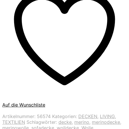
Auf die Wunschliste
Artikelnummer:
56574
Kategorien:
DECKEN
,
LIVING
,
TEXTILIEN
Schlagwörter:
decke
,
merino
,
merinodecke
,
merinowolle
,
sofadecke
,
wolldecke
,
Wolle