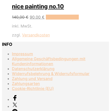
nice painting no.10
Ursprünglicher
Aktueller
140,00
€
90,00
€
In den Warenkorb
Preis
Preis
inkl. MwSt.
war:
ist:
140,00 €
90,00 €.
zzgl.
Versandkosten
INFO
Impressum
Allgemeine Geschäftsbedingungen mit
Kundeninformationen
Datenschutzerklärung
Widerrufsbelehrung & Widerrufsformular
Zahlung und Versand
Zahlungsarten
Cookie-Richtlinie (EU)