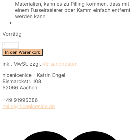
Materialien, kann es zu Pilling kommen, dass mit
einem Fusselrasierer oder Kamm einfach entfernt
werden kann.
Vorrätig
nice
Merino
In den Warenkorb
Decke
pattern
inkl. MwSt.
zzgl.
Versandkosten
-
nicenicenice - Katrin Engel
No
Bismarckstr. 108
1
52066 Aachen
-
200x140cm
+49 91995386
Menge
hello@nicenicenice.de