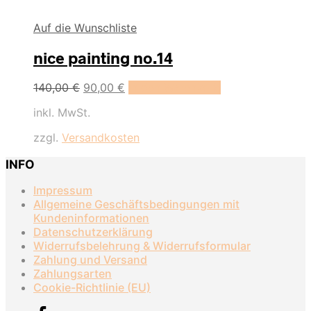
Auf die Wunschliste
nice painting no.14
Ursprünglicher
Aktueller
140,00
€
90,00
€
In den Warenkorb
Preis
Preis
inkl. MwSt.
war:
ist:
140,00 €
90,00 €.
zzgl.
Versandkosten
INFO
Impressum
Allgemeine Geschäftsbedingungen mit
Kundeninformationen
Datenschutzerklärung
Widerrufsbelehrung & Widerrufsformular
Zahlung und Versand
Zahlungsarten
Cookie-Richtlinie (EU)