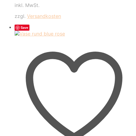
Preis
Preis
inkl. MwSt.
war:
ist:
140,00 €
90,00 €.
zzgl.
Versandkosten
Save