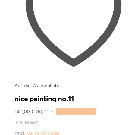
Auf die Wunschliste
nice painting no.11
Ursprünglicher
Aktueller
140,00
€
90,00
€
In den Warenkorb
Preis
Preis
inkl. MwSt.
war:
ist:
140,00 €
90,00 €.
zzgl.
Versandkosten