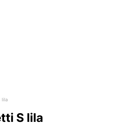
lila
ti S lila