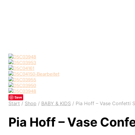
Save
Start
/
Shop
/
BABY & KIDS
/
Pia Hoff – Vase Confetti S 
Pia Hoff – Vase Confet