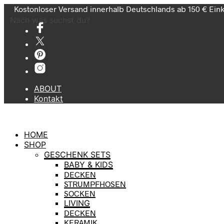
Kostonloser Versand innerhalb Deutschlands ab 150 € Ein
Nach was suchst du?
ABOUT
Kontakt
HOME
SHOP
GESCHENK SETS
BABY & KIDS
DECKEN
STRUMPFHOSEN
SOCKEN
LIVING
DECKEN
KERAMIK