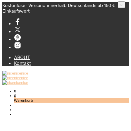
Kostonloser Versand innerhalb Deutschlands ab 150 €
×
Einkaufswert
ABOUT
Kontakt
0
0
Warenkorb