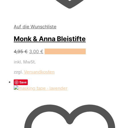
Auf die Wunschliste
Monk & Anna Bleistifte
Dieses
4,95
€
3,00
€
Ausführung wählen
Produkt
inkl. MwSt.
weist
mehrere
zzgl.
Versandkosten
Varianten
auf.
Save
Die
Optionen
können
auf
der
Produktseite
gewählt
werden