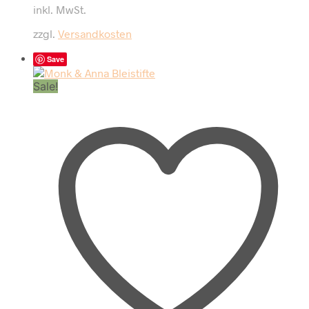
inkl. MwSt.
zzgl.
Versandkosten
Save
Sale!