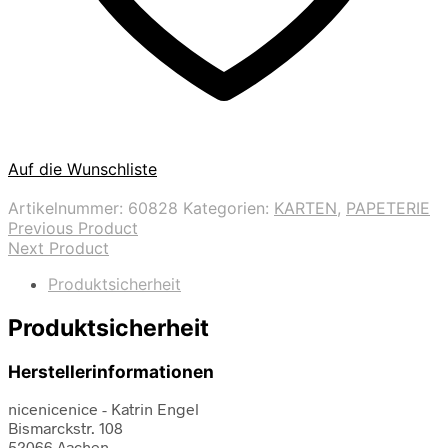
Auf die Wunschliste
Artikelnummer:
60828
Kategorien:
KARTEN
,
PAPETERIE
Previous Product
Next Product
Produktsicherheit
Produktsicherheit
Herstellerinformationen
nicenicenice - Katrin Engel
Bismarckstr. 108
52066 Aachen