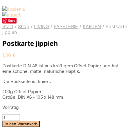
Save
Start
/
Shop
/
LIVING
/
PAPETERIE
/
KARTEN
/
Postkarte
jippieh
Postkarte jippieh
1,50
€
Postkarte DIN A6 ist aus kräftigem Offset Papier und hat
eine schöne, matte, natürliche Haptik.
Die Rückseite ist liniert.
400g Offset Papier
Größe: DIN A6 – 105 x 148 mm
Vorrätig
Postkarte
jippieh
In den Warenkorb
Menge