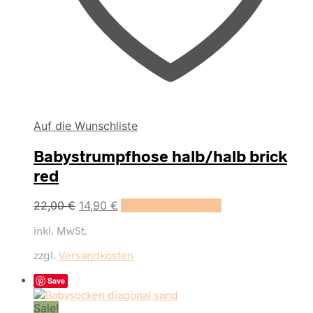
Auf die Wunschliste
Babystrumpfhose halb/halb brick
red
Dieses
22,00
€
14,90
€
Ausführung wählen
Produkt
inkl. MwSt.
weist
mehrere
zzgl.
Versandkosten
Varianten
auf.
Save
Die
Optionen
Sale!
können