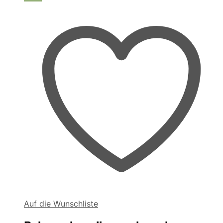
auf
der
Produktseite
gewählt
werden
Auf die Wunschliste