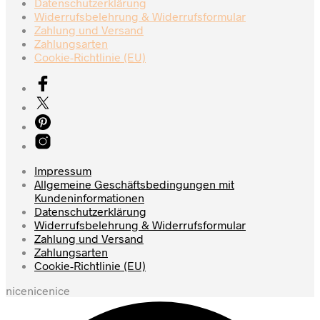
Datenschutzerklärung
Produktseite
Widerrufsbelehrung & Widerrufsformular
gewählt
Zahlung und Versand
werden
Zahlungsarten
Cookie-Richtlinie (EU)
Impressum
Allgemeine Geschäftsbedingungen mit
Kundeninformationen
Datenschutzerklärung
Widerrufsbelehrung & Widerrufsformular
Zahlung und Versand
Zahlungsarten
Cookie-Richtlinie (EU)
nicenicenice