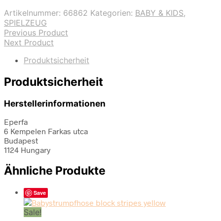
Artikelnummer:
66862
Kategorien:
BABY & KIDS
,
SPIELZEUG
Previous Product
Next Product
Produktsicherheit
Produktsicherheit
Herstellerinformationen
Eperfa
6 Kempelen Farkas utca
Budapest
1124 Hungary
Ähnliche Produkte
Save
Sale!