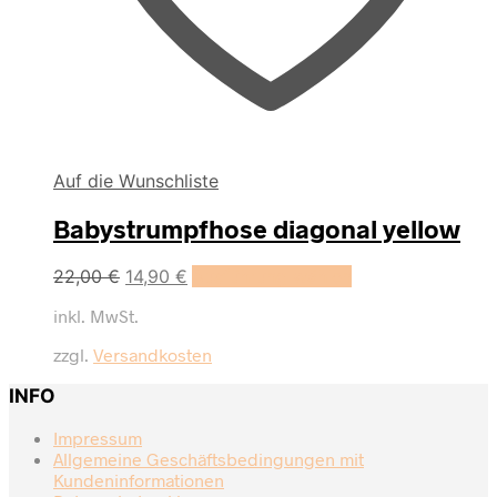
Auf die Wunschliste
Babystrumpfhose diagonal yellow
Dieses
22,00
€
14,90
€
Ausführung wählen
Produkt
inkl. MwSt.
weist
mehrere
zzgl.
Versandkosten
Varianten
auf.
INFO
Die
Optionen
Impressum
können
Allgemeine Geschäftsbedingungen mit
auf
Kundeninformationen
der