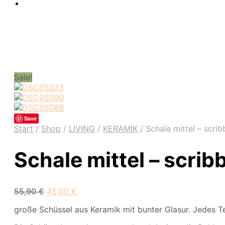
Sale!
Save
Start
/
Shop
/
LIVING
/
KERAMIK
/
Schale mittel – scrib
Schale mittel – scrib
Ursprünglicher
Aktueller
55,90
€
45,00
€
Preis
Preis
große Schüssel aus Keramik mit bunter Glasur. Jedes Teil
war:
ist:
55,90 €
45,00 €.