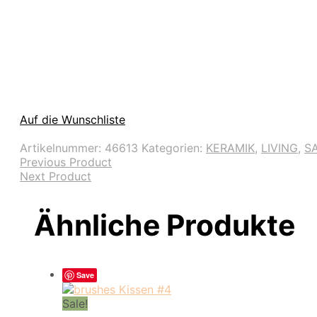
Auf die Wunschliste
Artikelnummer:
46613
Kategorien:
KERAMIK
,
LIVING
,
S
Previous Product
Next Product
Ähnliche Produkte
Save
Sale!