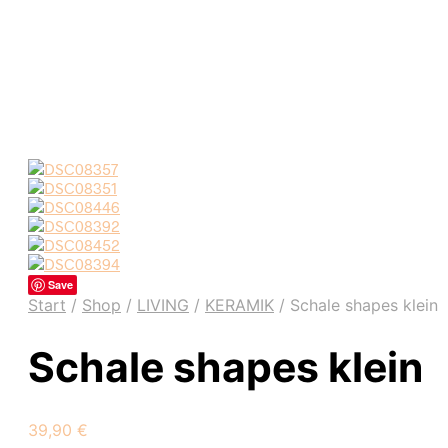
Save
Start
/
Shop
/
LIVING
/
KERAMIK
/
Schale shapes klein
Schale shapes klein
39,90
€