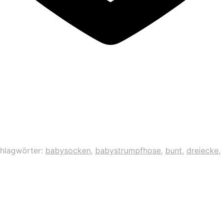
hlagwörter:
babysocken
,
babystrumpfhose
,
bunt
,
dreiecke