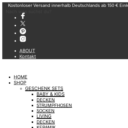
Kostonloser Versand innerhalb Deutschlands ab 150 € Ein
Nach was suchst du?
ABOUT
Kontakt
HOME
SHOP
GESCHENK SETS
BABY & KIDS
DECKEN
STRUMPFHOSEN
SOCKEN
LIVING
DECKEN
KERAMIK