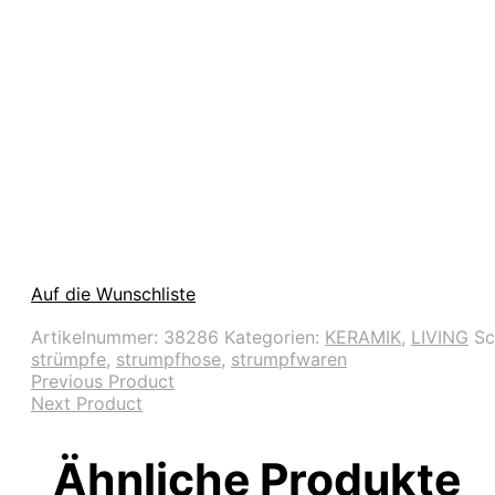
Auf die Wunschliste
Artikelnummer:
38286
Kategorien:
KERAMIK
,
LIVING
Sc
strümpfe
,
strumpfhose
,
strumpfwaren
Previous Product
Next Product
Ähnliche Produkte