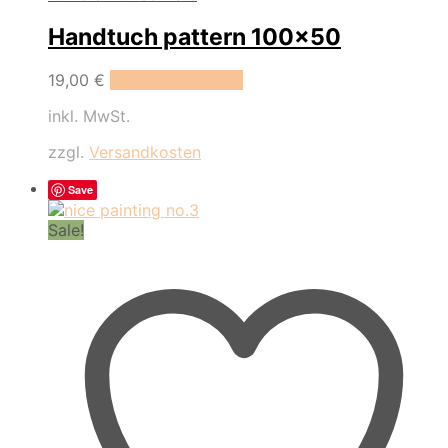
Handtuch pattern 100×50
19,00
€
In den Warenkorb
inkl. MwSt.
zzgl.
Versandkosten
Save
Sale!