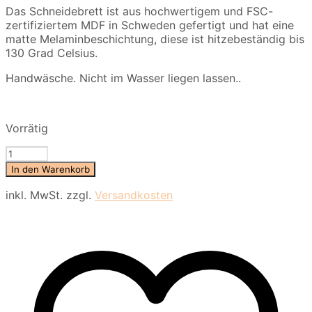
Das Schneidebrett ist aus hochwertigem und FSC-
zertifiziertem MDF in Schweden gefertigt und hat eine
matte Melaminbeschichtung, diese ist hitzebeständig bis
130 Grad Celsius.
Handwäsche. Nicht im Wasser liegen lassen..
Vorrätig
Schneidebrett
Quadrat
In den Warenkorb
-
soft
inkl. MwSt.
zzgl.
Versandkosten
shapes
Menge