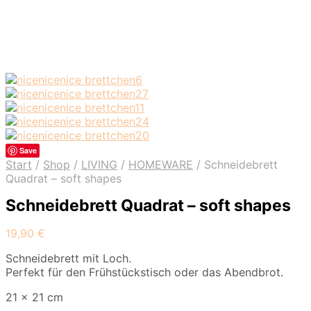
Save
Start
/
Shop
/
LIVING
/
HOMEWARE
/
Schneidebrett
Quadrat – soft shapes
Schneidebrett Quadrat – soft shapes
19,90
€
Schneidebrett mit Loch.
Perfekt für den Frühstückstisch oder das Abendbrot.
21 x 21 cm