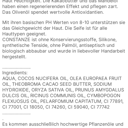
Haut Feuchtigkeit. Die Kakaobutter und das Mandelöl
haben einen regenerierenden Effekt und pflegen zart.
Das Olivenöl spendet wertvolle Antioxidantien.
Mit ihren basischen PH Werten von 8-10 unterstützen sie
das Gleichgewicht der Haut. Die Seife ist für alle
Hauttypen geeignet.
CONSTANZE ist ohne Konservierungsstoffe, Silikone,
synthetische Tenside, ohne Palmöl, antiseptisch und
biologisch abbaubar und wurde in liebevoller Handarbeit
hergestellt.
…………………..
Ingredients:
AQUA, COCOS NUCIFERA OIL, OLEA EUROPAEA FRUIT
OIL, THEOBROMA CACAO SEED BUTTER, SODIUM
HYDROXIDE, ORYZA SATIVA OIL, PRUNUS AMYGDALUS
DULCIS OIL, RICINUS COMMUNIS OIL, CYMBOPOGON
FLEXUOSUS OIL, PELARFOMIUM CAPITATUM, CI 77891,
CI 77001, CI 18050, CI 74260, CI 59040, CI 77742
…………………..
.
Es kommen ausschließlich hochwertige Pflanzenöle und