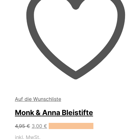
Auf die Wunschliste
Monk & Anna Bleistifte
Dieses
4,95
€
3,00
€
Ausführung wählen
Produkt
inkl. MwSt.
weist