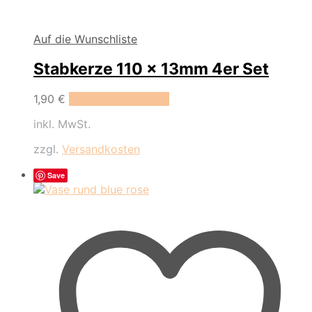
Auf die Wunschliste
Stabkerze 110 x 13mm 4er Set
Dieses
1,90
€
Ausführung wählen
Produkt
inkl. MwSt.
weist
mehrere
zzgl.
Versandkosten
Varianten
auf.
Save
Die
Optionen
können
auf
der
Produktseite
gewählt
werden