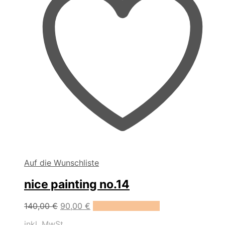
Auf die Wunschliste
nice painting no.14
Ursprünglicher
Aktueller
140,00
€
90,00
€
In den Warenkorb
Preis
Preis
inkl. MwSt.