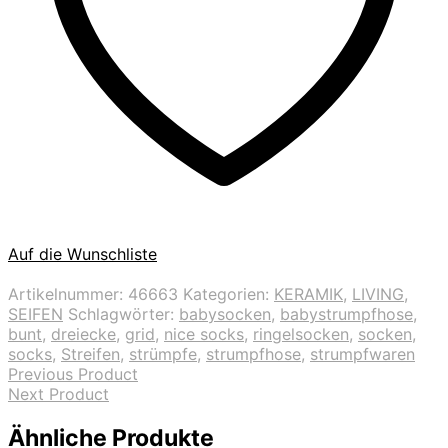
Auf die Wunschliste
Artikelnummer:
46663
Kategorien:
KERAMIK
,
LIVING
,
SEIFEN
Schlagwörter:
babysocken
,
babystrumpfhose
,
bunt
,
dreiecke
,
grid
,
nice socks
,
ringelsocken
,
socken
,
socks
,
Streifen
,
strümpfe
,
strumpfhose
,
strumpfwaren
Previous Product
Next Product
Ähnliche Produkte