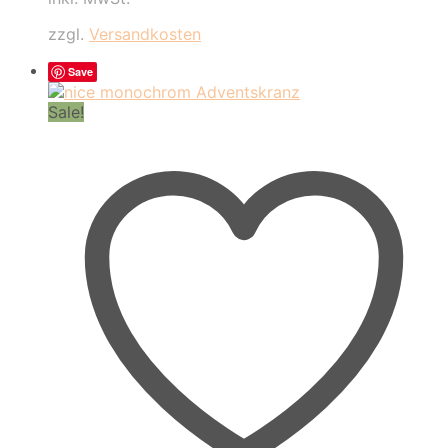
war:
ist:
140,00 €
90,00 €.
zzgl.
Versandkosten
Save
Sale!