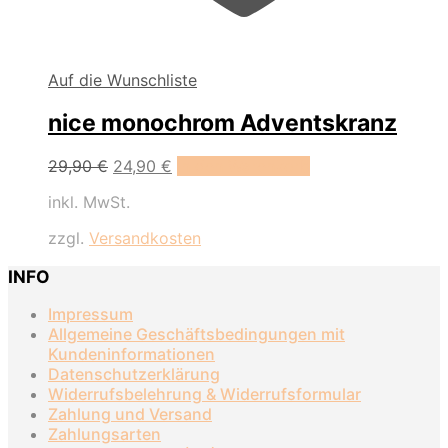
Auf die Wunschliste
nice monochrom Adventskranz
Ursprünglicher
Aktueller
29,90
€
24,90
€
In den Warenkorb
Preis
Preis
inkl. MwSt.
war:
ist:
29,90 €
24,90 €.
zzgl.
Versandkosten
INFO
Impressum
Allgemeine Geschäftsbedingungen mit
Kundeninformationen
Datenschutzerklärung
Widerrufsbelehrung & Widerrufsformular
Zahlung und Versand
Zahlungsarten