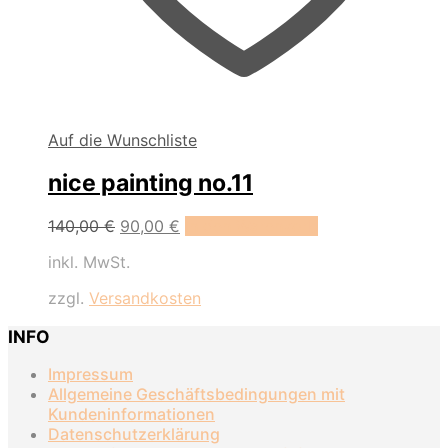
Auf die Wunschliste
nice painting no.11
Ursprünglicher
Aktueller
140,00
€
90,00
€
In den Warenkorb
Preis
Preis
inkl. MwSt.
war:
ist:
140,00 €
90,00 €.
zzgl.
Versandkosten
INFO
Impressum
Allgemeine Geschäftsbedingungen mit
Kundeninformationen
Datenschutzerklärung