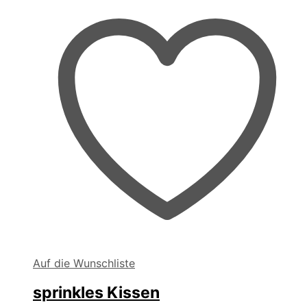
der
Produktseite
gewählt
werden
Auf die Wunschliste
sprinkles Kissen