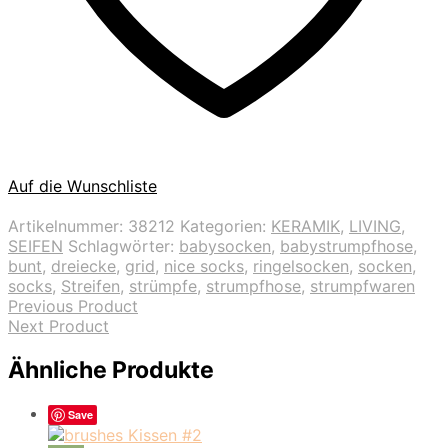
Auf die Wunschliste
Artikelnummer:
38212
Kategorien:
KERAMIK
,
LIVING
,
SEIFEN
Schlagwörter:
babysocken
,
babystrumpfhose
,
bunt
,
dreiecke
,
grid
,
nice socks
,
ringelsocken
,
socken
,
socks
,
Streifen
,
strümpfe
,
strumpfhose
,
strumpfwaren
Previous Product
Next Product
Ähnliche Produkte
Save