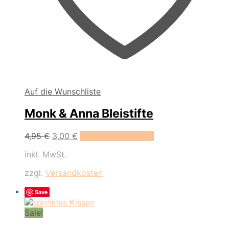
Auf die Wunschliste
Monk & Anna Bleistifte
Dieses
4,95
€
3,00
€
Ausführung wählen
Produkt
inkl. MwSt.
weist
mehrere
zzgl.
Versandkosten
Varianten
auf.
Save
Die
Optionen
Sale!
können
auf