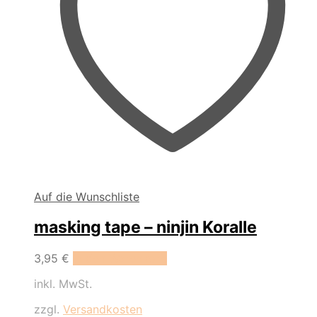
Auf die Wunschliste
masking tape – ninjin Koralle
3,95
€
In den Warenkorb
inkl. MwSt.
zzgl.
Versandkosten