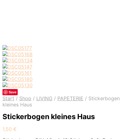
Save
Start
/
Shop
/
LIVING
/
PAPETERIE
/
Stickerbogen
kleines Haus
Stickerbogen kleines Haus
1,50
€