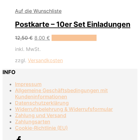
Auf die Wunschliste
Postkarte – 10er Set Einladungen
Dieses
12,50
€
8,00
€
Ausführung wählen
Produkt
inkl. MwSt.
weist
mehrere
zzgl.
Versandkosten
Varianten
auf.
INFO
Die
Optionen
Impressum
können
Allgemeine Geschäftsbedingungen mit
auf
Kundeninformationen
der
Datenschutzerklärung
Produktseite
Widerrufsbelehrung & Widerrufsformular
gewählt
Zahlung und Versand
werden
Zahlungsarten
Cookie-Richtlinie (EU)