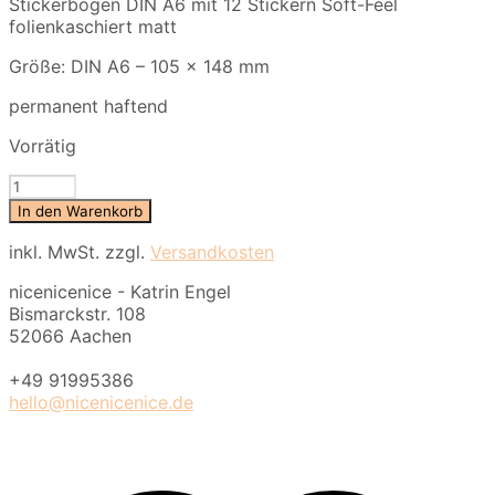
Stickerbogen DIN A6 mit 12 Stickern Soft-Feel
folienkaschiert matt
Größe: DIN A6 – 105 x 148 mm
permanent haftend
Vorrätig
Stickerbogen
kleines
In den Warenkorb
Haus
Menge
inkl. MwSt.
zzgl.
Versandkosten
nicenicenice - Katrin Engel
Bismarckstr. 108
52066 Aachen
+49 91995386
hello@nicenicenice.de