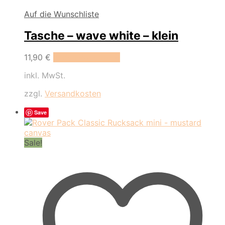
Auf die Wunschliste
Tasche – wave white – klein
11,90
€
In den Warenkorb
inkl. MwSt.
zzgl.
Versandkosten
Save
Sale!