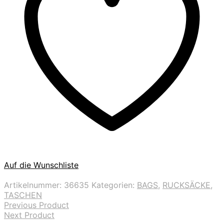
Auf die Wunschliste
Artikelnummer:
36635
Kategorien:
BAGS
,
RUCKSÄCKE
,
TASCHEN
Previous Product
Next Product