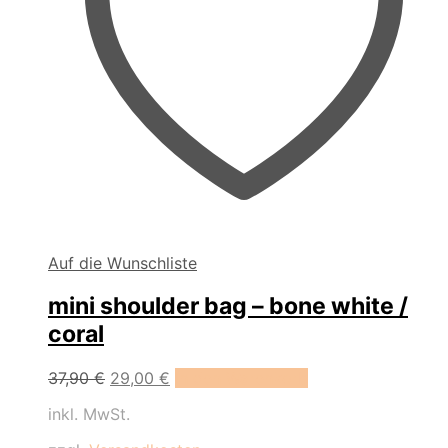
Auf die Wunschliste
mini shoulder bag – bone white /
coral
Ursprünglicher
Aktueller
37,90
€
29,00
€
In den Warenkorb
Preis
Preis
inkl. MwSt.
war:
ist:
37,90 €
29,00 €.