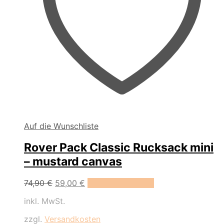
Auf die Wunschliste
Rover Pack Classic Rucksack mini
– mustard canvas
Ursprünglicher
Aktueller
74,90
€
59,00
€
In den Warenkorb
Preis
Preis
inkl. MwSt.
war:
ist:
74,90 €
59,00 €.
zzgl.
Versandkosten