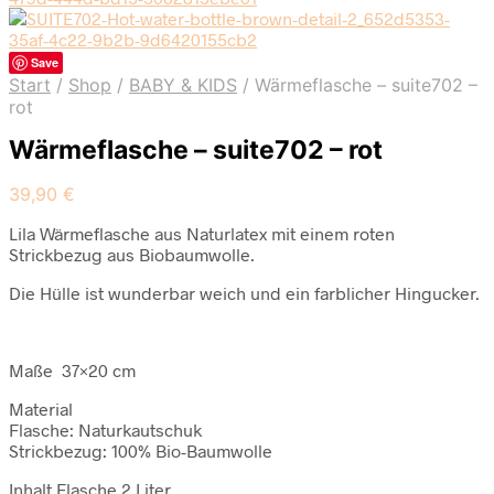
Save
Start
/
Shop
/
BABY & KIDS
/
Wärmeflasche – suite702 –
rot
Wärmeflasche – suite702 – rot
39,90
€
Lila Wärmeflasche aus Naturlatex mit einem roten
Strickbezug aus Biobaumwolle.
Die Hülle ist wunderbar weich und ein farblicher Hingucker.
Maße 37×20 cm
Material
Flasche: Naturkautschuk
Strickbezug: 100% Bio-Baumwolle
Inhalt Flasche 2 Liter