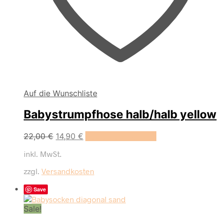
Auf die Wunschliste
Babystrumpfhose halb/halb yellow
Dieses
22,00
€
14,90
€
Ausführung wählen
Produkt
inkl. MwSt.
weist
mehrere
zzgl.
Versandkosten
Varianten
auf.
Save
Die
Optionen
Sale!
können
auf