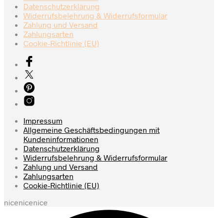
Datenschutzerklärung
Produktseite
Widerrufsbelehrung & Widerrufsformular
gewählt
Zahlung und Versand
werden
Zahlungsarten
Cookie-Richtlinie (EU)
Impressum
Allgemeine Geschäftsbedingungen mit
Kundeninformationen
Datenschutzerklärung
Widerrufsbelehrung & Widerrufsformular
Zahlung und Versand
Zahlungsarten
Cookie-Richtlinie (EU)
nicenicenice