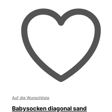
der
Produktseite
gewählt
werden
Auf die Wunschliste
Babysocken diagonal sand