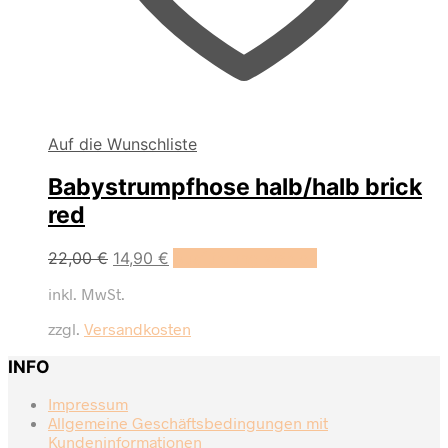
Auf die Wunschliste
Babystrumpfhose halb/halb brick
red
Dieses
22,00
€
14,90
€
Ausführung wählen
Produkt
inkl. MwSt.
weist
mehrere
zzgl.
Versandkosten
Varianten
auf.
INFO
Die
Optionen
Impressum
können
Allgemeine Geschäftsbedingungen mit
auf
Kundeninformationen
der