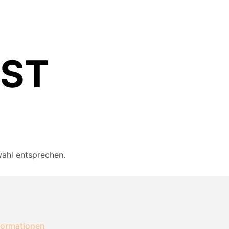
OST
ahl entsprechen.
formationen