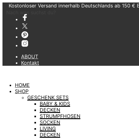
Kostonloser Versand innerhalb Deutschlands ab 150 € 
Nach was suchst du?
ABOUT
Kontakt
HOME
SHOP
GESCHENK SETS
BABY & KIDS
DECKEN
STRUMPFHOSEN
SOCKEN
LIVING
DECKEN