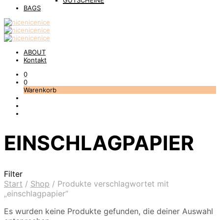
GUTSCHEINE
BAGS
ABOUT
Kontakt
0
0
Warenkorb
EINSCHLAGPAPIER
Filter
Start
/
Shop
/
Produkte verschlagwortet mit
„einschlagpapier“
Es wurden keine Produkte gefunden, die deiner Auswahl