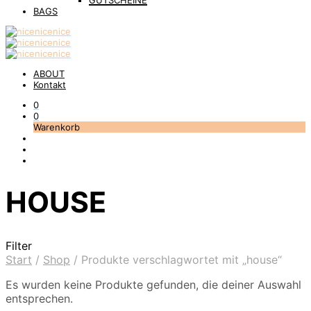
GUTSCHEINE
BAGS
ABOUT
Kontakt
0
0
Warenkorb
HOUSE
Filter
Start
/
Shop
/
Produkte verschlagwortet mit „house“
Es wurden keine Produkte gefunden, die deiner Auswahl
entsprechen.