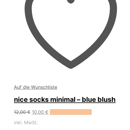
Auf die Wunschliste
nice socks minimal – blue blush
Dieses
12,00
€
10,00
€
Ausführung wählen
Produkt
inkl. MwSt.
weist
mehrere