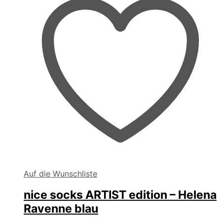
Produktseite
gewählt
werden
Auf die Wunschliste
nice socks ARTIST edition – Helena
Ravenne blau