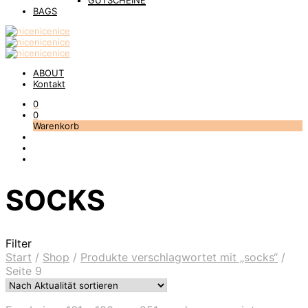
GUTSCHEINE
BAGS
ABOUT
Kontakt
0
0
Warenkorb
SOCKS
Filter
Start
/
Shop
/
Produkte verschlagwortet mit „socks“
/
Seite 9