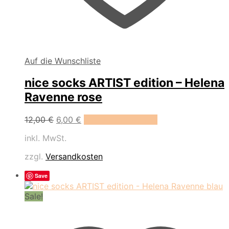
Auf die Wunschliste
nice socks ARTIST edition – Helena
Ravenne rose
Dieses
12,00
€
6,00
€
Ausführung wählen
Produkt
inkl. MwSt.
weist
mehrere
zzgl.
Versandkosten
Varianten
auf.
Save
Die
Optionen
Sale!
können
auf
der