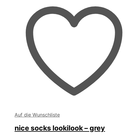
der
Produktseite
gewählt
werden
Auf die Wunschliste
nice socks lookilook – grey