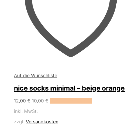
Auf die Wunschliste
nice socks minimal – beige orange
Dieses
12,00
€
10,00
€
Ausführung wählen
Produkt
inkl. MwSt.
weist
mehrere
zzgl.
Versandkosten
Varianten
auf.