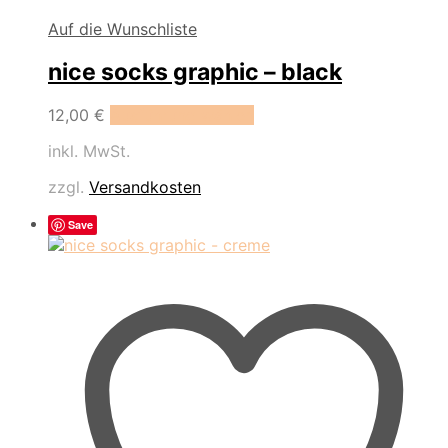
Auf die Wunschliste
nice socks graphic – black
Dieses
12,00
€
Ausführung wählen
Produkt
inkl. MwSt.
weist
mehrere
zzgl.
Versandkosten
Varianten
auf.
Save
Die
Optionen
können
auf
der
Produktseite
gewählt
werden