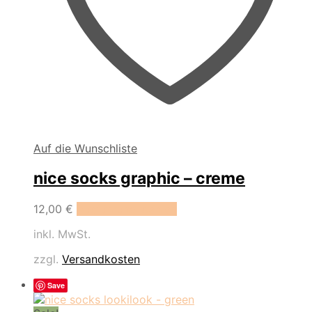
Auf die Wunschliste
nice socks graphic – creme
Dieses
12,00
€
Ausführung wählen
Produkt
inkl. MwSt.
weist
mehrere
zzgl.
Versandkosten
Varianten
auf.
Save
Die
Optionen