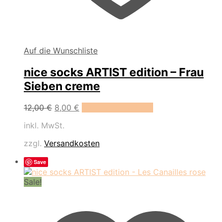
Auf die Wunschliste
nice socks ARTIST edition – Frau
Sieben creme
Dieses
12,00
€
8,00
€
Ausführung wählen
Produkt
inkl. MwSt.
weist
mehrere
zzgl.
Versandkosten
Varianten
auf.
Save
Die
Optionen
Sale!
können
auf
der
Produktseite