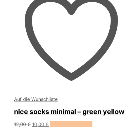
gewählt
werden
Auf die Wunschliste
nice socks minimal – green yellow
Dieses
12,00
€
10,00
€
Ausführung wählen
Produkt