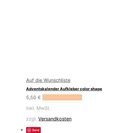
Auf die Wunschliste
Adventskalender Aufkleber color shape
5,50
€
In den Warenkorb
inkl. MwSt.
zzgl.
Versandkosten
Save