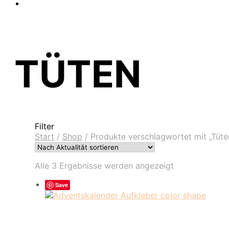
TÜTEN
Filter
Start
/
Shop
/
Produkte verschlagwortet mit „Tüte
Nach
Alle 3 Ergebnisse werden angezeigt
Aktualität
sortiert
Save