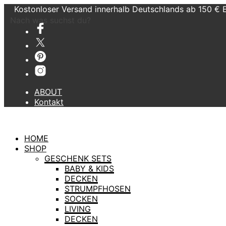
Kostonloser Versand innerhalb Deutschlands ab 150 € 
Nach was suchst du?
ABOUT
Kontakt
HOME
SHOP
GESCHENK SETS
BABY & KIDS
DECKEN
STRUMPFHOSEN
SOCKEN
LIVING
DECKEN