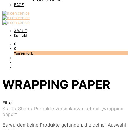
GUTSCHEINE
BAGS
ABOUT
Kontakt
0
0
Warenkorb
WRAPPING PAPER
Filter
Start
/
Shop
/
Produkte verschlagwortet mit „wrapping
paper“
Es wurden keine Produkte gefunden, die deiner Auswahl