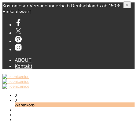
Kostonloser Versand innerhalb Deutschlands ab 150 €
×
Einkaufswert
ABOUT
Kontakt
0
0
Warenkorb