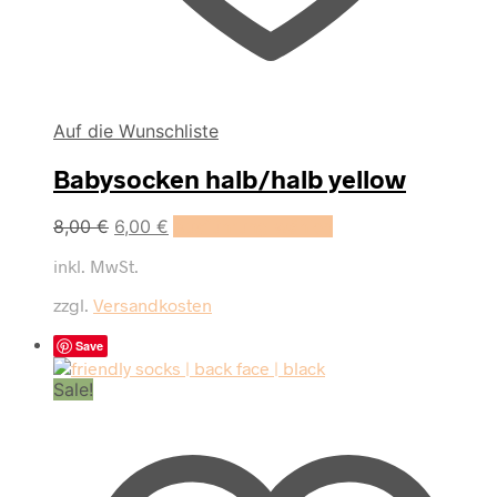
Auf die Wunschliste
Babysocken halb/halb yellow
Dieses
8,00
€
6,00
€
Ausführung wählen
Produkt
inkl. MwSt.
weist
mehrere
zzgl.
Versandkosten
Varianten
auf.
Save
Die
Optionen
Sale!
können
auf
der
Produktseite
gewählt