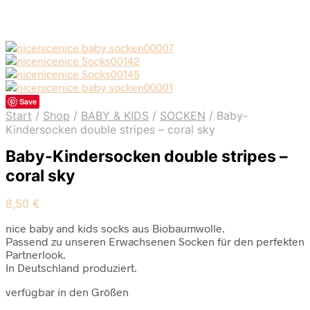
Save
Start
/
Shop
/
BABY & KIDS
/
SOCKEN
/
Baby-
Kindersocken double stripes – coral sky
Baby-Kindersocken double stripes –
coral sky
8,50
€
nice baby and kids socks aus Biobaumwolle.
Passend zu unseren Erwachsenen Socken für den perfekten
Partnerlook.
In Deutschland produziert.
verfügbar in den Größen