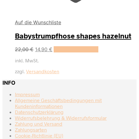
Auf die Wunschliste
Babystrumpfhose shapes hazelnut
Dieses
22,00
€
14,90
€
Ausführung wählen
Produkt
inkl. MwSt.
weist
mehrere
zzgl.
Versandkosten
Varianten
auf.
INFO
Die
Optionen
Impressum
können
Allgemeine Geschäftsbedingungen mit
auf
Kundeninformationen
der
Datenschutzerklärung
Produktseite
Widerrufsbelehrung & Widerrufsformular
gewählt
Zahlung und Versand
werden
Zahlungsarten
Cookie-Richtlinie (EU)