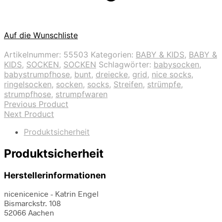
Auf die Wunschliste
Artikelnummer:
55503
Kategorien:
BABY & KIDS
,
BABY &
KIDS
,
SOCKEN
,
SOCKEN
Schlagwörter:
babysocken
,
babystrumpfhose
,
bunt
,
dreiecke
,
grid
,
nice socks
,
ringelsocken
,
socken
,
socks
,
Streifen
,
strümpfe
,
strumpfhose
,
strumpfwaren
Previous Product
Next Product
Produktsicherheit
Produktsicherheit
Herstellerinformationen
nicenicenice - Katrin Engel
Bismarckstr. 108
52066 Aachen