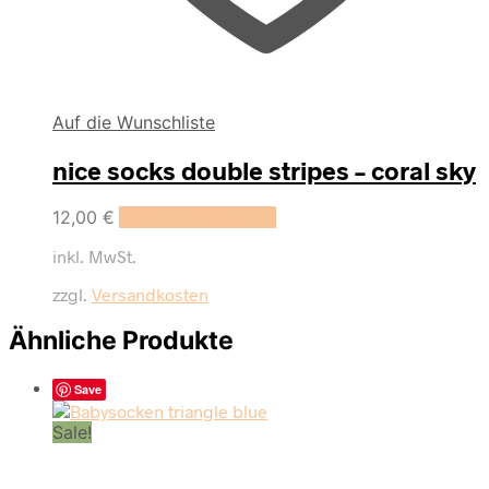
Auf die Wunschliste
nice socks double stripes – coral sky
Dieses
12,00
€
Ausführung wählen
Produkt
inkl. MwSt.
weist
mehrere
zzgl.
Versandkosten
Varianten
auf.
Ähnliche Produkte
Die
Optionen
können
Save
auf
der
Sale!
Produktseite
gewählt
werden