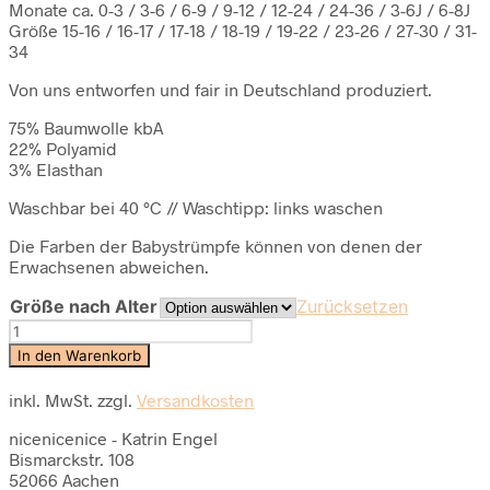
Monate ca. 0-3 / 3-6 / 6-9 / 9-12 / 12-24 / 24-36 / 3-6J / 6-8J
Größe 15-16 / 16-17 / 17-18 / 18-19 / 19-22 / 23-26 / 27-30 / 31-
34
Von uns entworfen und fair in Deutschland produziert.
75% Baumwolle kbA
22% Polyamid
3% Elasthan
Waschbar bei 40 °C // Waschtipp: links waschen
Die Farben der Babystrümpfe können von denen der
Erwachsenen abweichen.
Größe nach Alter
Zurücksetzen
Baby-
Kindersocken
In den Warenkorb
double
stripes
inkl. MwSt.
zzgl.
Versandkosten
–
coral
nicenicenice - Katrin Engel
Bismarckstr. 108
sky
52066 Aachen
Menge