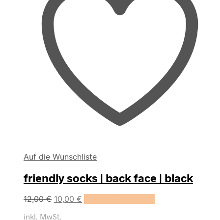
werden
Auf die Wunschliste
friendly socks | back face | black
Dieses
12,00
€
10,00
€
Ausführung wählen
Produkt
inkl. MwSt.
weist