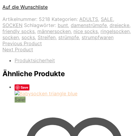
Auf die Wunschliste
Artikelnummer:
5218
Kategorien:
ADULTS
,
SALE
,
SOCKEN
Schlagwörter:
bunt
,
damenstrümpfe
,
dreiecke
,
friendly socks
,
männersocken
,
nice socks
,
ringelsocken
,
socken
,
socks
,
Streifen
,
strümpfe
,
strumpfwaren
Previous Product
Next Product
Produktsicherheit
Ähnliche Produkte
Save
Sale!