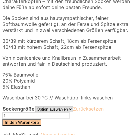
Charakterköpfen – mit den freundlichen Socken werden
deine Füße ab sofort deine besten Freunde.
Die Socken sind aus hautsympathischer, feiner
Softbaumwolle gefertigt, an der Ferse und Spitze extra
verstärkt und in zwei verschiedenen Größen verfügbar.
36/39 mit kürzerem Schaft, 18cm ab Fersenspitze
40/43 mit hohem Schaft, 22cm ab Fersenspitze
Von nicenicenice und Knallbraun in Zusammenarbeit
entworfen und fair in Deutschland produziert.
75% Baumwolle
20% Polyamid
5% Elasthan
Waschbar bei 30 °C // Waschtipp: links waschen
Sockengröße
Zurücksetzen
friendly
socks
In den Warenkorb
|
back
inkl. MwSt.
zzgl.
Versandkosten