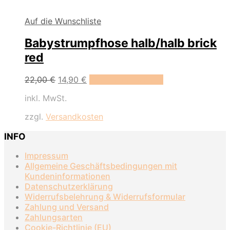
Auf die Wunschliste
Babystrumpfhose halb/halb brick
red
Dieses
22,00
€
14,90
€
Ausführung wählen
Produkt
inkl. MwSt.
weist
mehrere
zzgl.
Versandkosten
Varianten
auf.
INFO
Die
Optionen
Impressum
können
Allgemeine Geschäftsbedingungen mit
auf
Kundeninformationen
der
Datenschutzerklärung
Produktseite
Widerrufsbelehrung & Widerrufsformular
gewählt
Zahlung und Versand
werden
Zahlungsarten
Cookie-Richtlinie (EU)