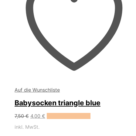
Auf die Wunschliste
Babysocken triangle blue
Dieses
7,50
€
4,00
€
Ausführung wählen
Produkt
inkl. MwSt.
weist
mehrere