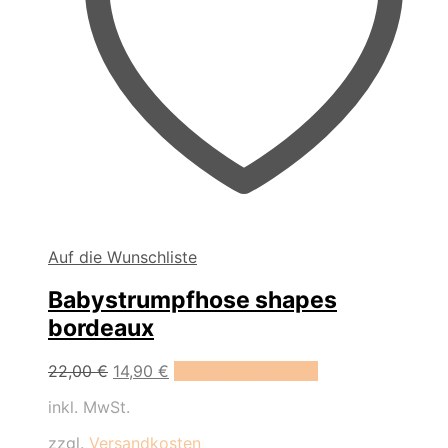
Auf die Wunschliste
Babystrumpfhose shapes
bordeaux
Dieses
22,00
€
14,90
€
Ausführung wählen
Produkt
inkl. MwSt.
weist
mehrere
zzgl.
Versandkosten