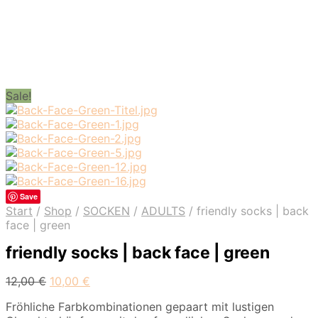
Sale!
Save
Start
/
Shop
/
SOCKEN
/
ADULTS
/
friendly socks | back
face | green
friendly socks | back face | green
12,00
€
10,00
€
Fröhliche Farbkombinationen gepaart mit lustigen