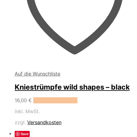
Auf die Wunschliste
Kniestrümpfe wild shapes – black
Dieses
16,00
€
Ausführung wählen
Produkt
inkl. MwSt.
weist
mehrere
zzgl.
Versandkosten
Varianten
auf.
Save
Die