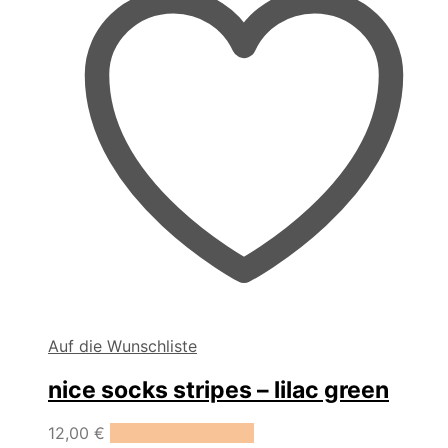
Produktseite
gewählt
werden
Auf die Wunschliste
nice socks stripes – lilac green
Dieses
12,00
€
Ausführung wählen