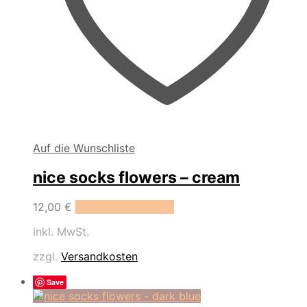
Auf die Wunschliste
nice socks flowers – cream
Dieses
12,00
€
Ausführung wählen
Produkt
inkl. MwSt.
weist
mehrere
zzgl.
Versandkosten
Varianten
auf.
Save
Die
Optionen