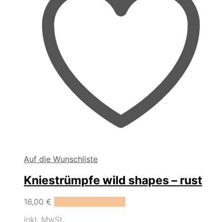
gewählt
werden
Auf die Wunschliste
Kniestrümpfe wild shapes – rust
Dieses
16,00
€
Ausführung wählen
Produkt
inkl. MwSt.
weist