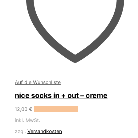
Auf die Wunschliste
nice socks in + out – creme
Dieses
12,00
€
Ausführung wählen
Produkt
inkl. MwSt.
weist
mehrere
zzgl.
Versandkosten
Varianten