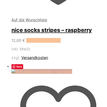
Auf die Wunschliste
nice socks stripes – raspberry
Dieses
12,00
€
Ausführung wählen
Produkt
inkl. MwSt.
weist
mehrere
zzgl.
Versandkosten
Varianten
auf.
Save
Die
Optionen
können
auf
der
Produktseite
gewählt
werden