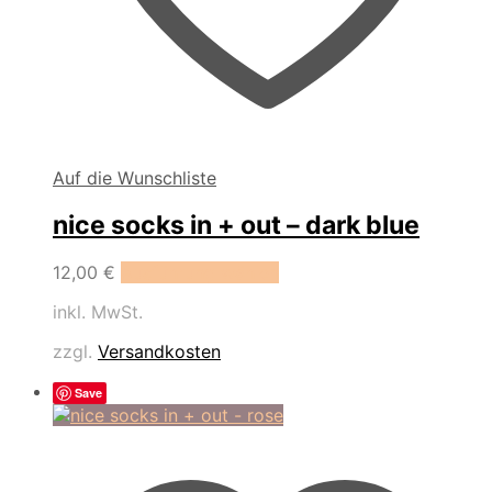
Auf die Wunschliste
nice socks in + out – dark blue
Dieses
12,00
€
Ausführung wählen
Produkt
inkl. MwSt.
weist
mehrere
zzgl.
Versandkosten
Varianten
auf.
Save
Die
Optionen
können
auf
der