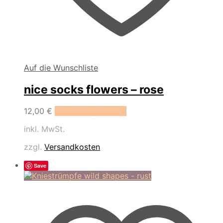
Auf die Wunschliste
nice socks flowers – rose
Dieses
12,00
€
Ausführung wählen
Produkt
inkl. MwSt.
weist
mehrere
zzgl.
Versandkosten
Varianten
auf.
Save
Die
Optionen
können
auf
der
Produktseite