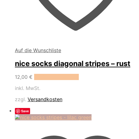
Auf die Wunschliste
nice socks diagonal stripes – rust
Dieses
12,00
€
Ausführung wählen
Produkt
inkl. MwSt.
weist
mehrere
zzgl.
Versandkosten
Varianten
auf.
Save
Die
Optionen
können
auf
der