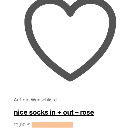
Produktseite
gewählt
werden
Auf die Wunschliste
nice socks in + out – rose
Dieses
12,00
€
Ausführung wählen