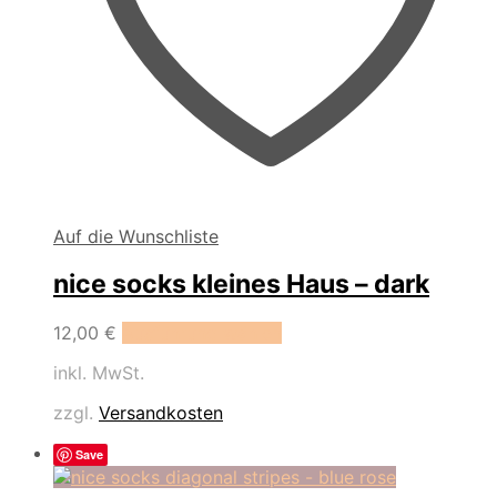
Auf die Wunschliste
nice socks kleines Haus – dark
Dieses
12,00
€
Ausführung wählen
Produkt
inkl. MwSt.
weist
mehrere
zzgl.
Versandkosten
Varianten
auf.
Save
Die
Optionen