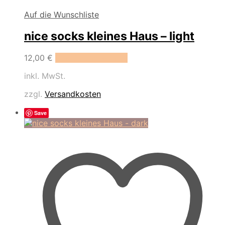
Auf die Wunschliste
nice socks kleines Haus – light
Dieses
12,00
€
Ausführung wählen
Produkt
inkl. MwSt.
weist
mehrere
zzgl.
Versandkosten
Varianten
auf.
Save
Die
Optionen
können
auf
der
Produktseite
gewählt
werden