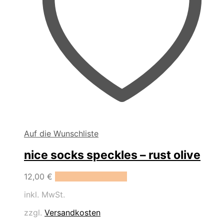
Auf die Wunschliste
nice socks speckles – rust olive
Dieses
12,00
€
Ausführung wählen
Produkt
inkl. MwSt.
weist
mehrere
zzgl.
Versandkosten
Varianten