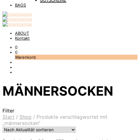
GUTSCHEINE
BAGS
ABOUT
Kontakt
0
0
Warenkorb
MÄNNERSOCKEN
Filter
Start
/
Shop
/
Produkte verschlagwortet mit
„männersocken“