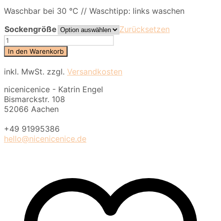
Waschbar bei 30 °C // Waschtipp: links waschen
Sockengröße
Zurücksetzen
Kniestrümpfe
play
In den Warenkorb
-
rose
inkl. MwSt.
zzgl.
Versandkosten
Menge
nicenicenice - Katrin Engel
Bismarckstr. 108
52066 Aachen
+49 91995386
hello@nicenicenice.de