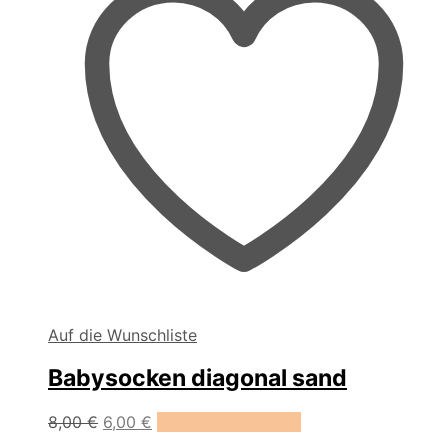
gewählt
werden
Auf die Wunschliste
Babysocken diagonal sand
Dieses
8,00
€
6,00
€
Ausführung wählen
Produkt