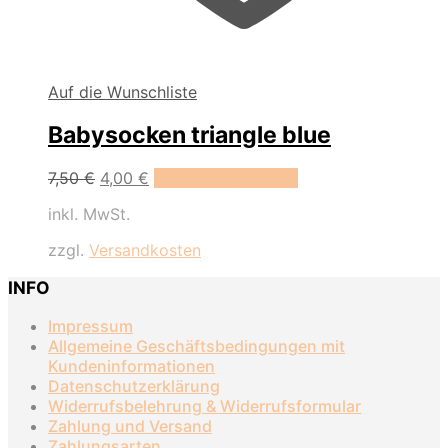
Auf die Wunschliste
Babysocken triangle blue
Dieses
7,50
€
4,00
€
Ausführung wählen
Produkt
inkl. MwSt.
weist
mehrere
zzgl.
Versandkosten
Varianten
auf.
INFO
Die
Optionen
Impressum
können
Allgemeine Geschäftsbedingungen mit
auf
Kundeninformationen
der
Datenschutzerklärung
Produktseite
Widerrufsbelehrung & Widerrufsformular
gewählt
Zahlung und Versand
werden
Zahlungsarten