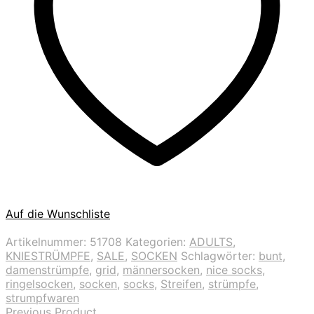
Auf die Wunschliste
Artikelnummer:
51708
Kategorien:
ADULTS
,
KNIESTRÜMPFE
,
SALE
,
SOCKEN
Schlagwörter:
bunt
,
damenstrümpfe
,
grid
,
männersocken
,
nice socks
,
ringelsocken
,
socken
,
socks
,
Streifen
,
strümpfe
,
strumpfwaren
Previous Product