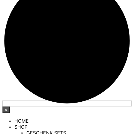
×
HOME
SHOP
GESCHENK SETS