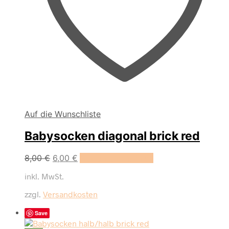
Auf die Wunschliste
Babysocken diagonal brick red
Dieses
8,00
€
6,00
€
Ausführung wählen
Produkt
inkl. MwSt.
weist
mehrere
zzgl.
Versandkosten
Varianten
auf.
Save
Die
Optionen