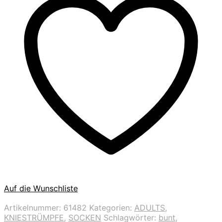
Auf die Wunschliste
Artikelnummer:
61482
Kategorien:
ADULTS
,
KNIESTRÜMPFE
,
SOCKEN
Schlagwörter:
bunt
,