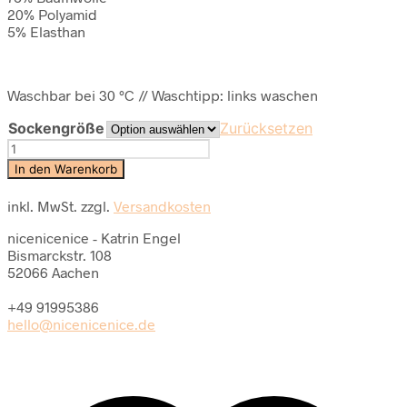
20% Polyamid
5% Elasthan
Waschbar bei 30 °C // Waschtipp: links waschen
Sockengröße
Zurücksetzen
Kniestrümpfe
wild
In den Warenkorb
shapes
-
inkl. MwSt.
zzgl.
Versandkosten
green
Menge
nicenicenice - Katrin Engel
Bismarckstr. 108
52066 Aachen
+49 91995386
hello@nicenicenice.de