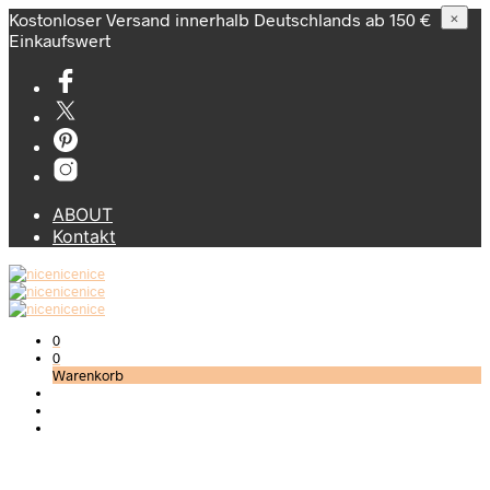
Kostonloser Versand innerhalb Deutschlands ab 150 €
×
Einkaufswert
ABOUT
Kontakt
0
0
Warenkorb