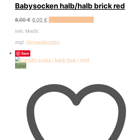
Babysocken halb/halb brick red
Dieses
8,00
€
6,00
€
Ausführung wählen
Produkt
inkl. MwSt.
weist
mehrere
zzgl.
Versandkosten
Varianten
auf.
Save
Die
Optionen
Sale!
können
auf
der
Produktseite
gewählt
werden