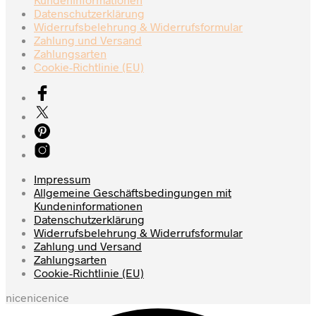
der
Datenschutzerklärung
Produktseite
Widerrufsbelehrung & Widerrufsformular
gewählt
Zahlung und Versand
werden
Zahlungsarten
Cookie-Richtlinie (EU)
Impressum
Allgemeine Geschäftsbedingungen mit
Kundeninformationen
Datenschutzerklärung
Widerrufsbelehrung & Widerrufsformular
Zahlung und Versand
Zahlungsarten
Cookie-Richtlinie (EU)
nicenicenice