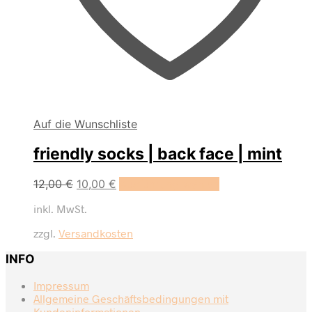
Auf die Wunschliste
friendly socks | back face | mint
Dieses
12,00
€
10,00
€
Ausführung wählen
Produkt
inkl. MwSt.
weist
mehrere
zzgl.
Versandkosten
Varianten
auf.
INFO
Die
Optionen
Impressum
können
Allgemeine Geschäftsbedingungen mit
auf
Kundeninformationen