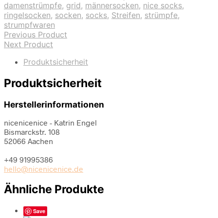
damenstrümpfe
,
grid
,
männersocken
,
nice socks
,
ringelsocken
,
socken
,
socks
,
Streifen
,
strümpfe
,
strumpfwaren
Previous Product
Next Product
Produktsicherheit
Produktsicherheit
Herstellerinformationen
nicenicenice - Katrin Engel
Bismarckstr. 108
52066 Aachen
+49 91995386
hello@nicenicenice.de
Ähnliche Produkte
Save