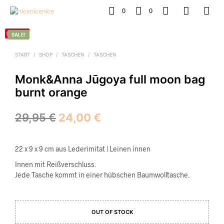
0
0
Save
SALE!
START
/
SHOP
/
TASCHEN
/
TASCHEN
Monk&Anna Jūgoya full moon bag
burnt orange
Ursprünglicher
Aktueller
29,95
€
24,00
€
Preis
Preis
war:
ist:
22 x 9 x 9 cm aus Lederimitat | Leinen innen
Innen mit Reißverschluss.
29,95 €
24,00 €.
Jede Tasche kommt in einer hübschen Baumwolltasche.
OUT OF STOCK