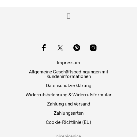
Die
Optionen
können
auf
der
Produktseite
gewählt
werden
Impressum
Allgemeine Geschäftsbedingungen mit
Kundeninformationen
Datenschutzerklärung
Widerrufsbelehrung & Widerrufsformular
Zahlung und Versand
Zahlungsarten
Cookie-Richtlinie (EU)
nicenicenice