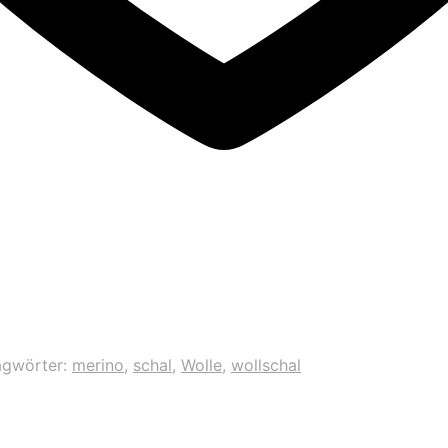
agwörter:
merino
,
schal
,
Wolle
,
wollschal