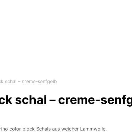
ck schal – creme-senfgelb
ock schal – creme-senf
rino color block Schals aus weicher Lammwolle.