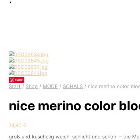
Save
Start
/
Shop
/
MODE
/
SCHALS
/
nice merino color blo
nice merino color bl
74,90
€
groß und kuschelig weich, schlicht und schön – die Me