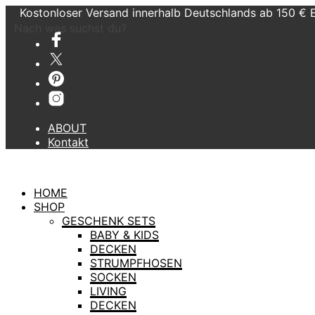
Kostonloser Versand innerhalb Deutschlands ab 150 € 
Nach was suchst du?
ABOUT
Kontakt
HOME
SHOP
GESCHENK SETS
BABY & KIDS
DECKEN
STRUMPFHOSEN
SOCKEN
LIVING
DECKEN