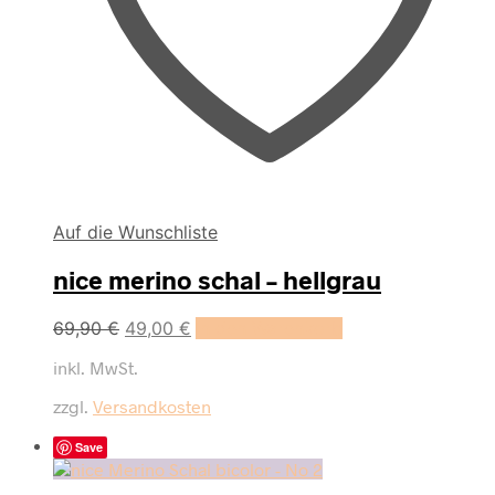
Auf die Wunschliste
nice merino schal – hellgrau
Ursprünglicher
Aktueller
69,90
€
49,00
€
In den Warenkorb
Preis
Preis
inkl. MwSt.
war:
ist:
69,90 €
49,00 €.
zzgl.
Versandkosten
Save