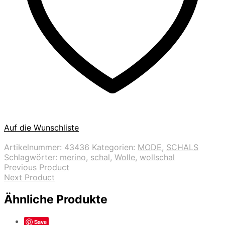
Auf die Wunschliste
Artikelnummer:
43436
Kategorien:
MODE
,
SCHALS
Schlagwörter:
merino
,
schal
,
Wolle
,
wollschal
Previous Product
Next Product
Ähnliche Produkte
Save