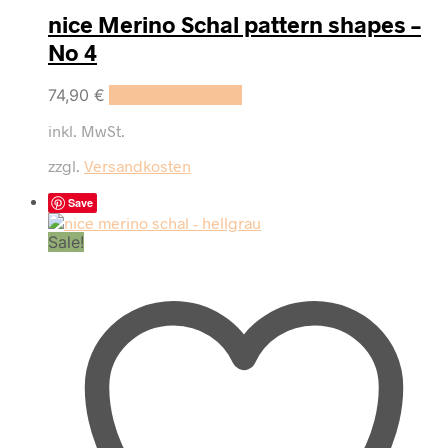
nice Merino Schal pattern shapes –
No 4
74,90
€
In den Warenkorb
inkl. MwSt.
zzgl.
Versandkosten
Save
Sale!