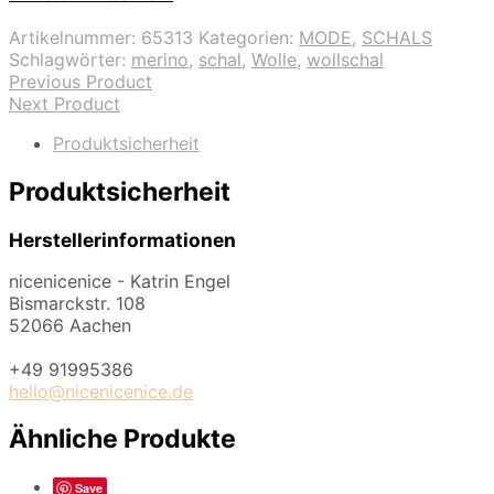
Artikelnummer:
65313
Kategorien:
MODE
,
SCHALS
Schlagwörter:
merino
,
schal
,
Wolle
,
wollschal
Previous Product
Next Product
Produktsicherheit
Produktsicherheit
Herstellerinformationen
nicenicenice - Katrin Engel
Bismarckstr. 108
52066 Aachen
+49 91995386
hello@nicenicenice.de
Ähnliche Produkte
Save