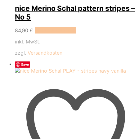
nice Merino Schal pattern stripes –
No 5
84,90
€
In den Warenkorb
inkl. MwSt.
zzgl.
Versandkosten
Save