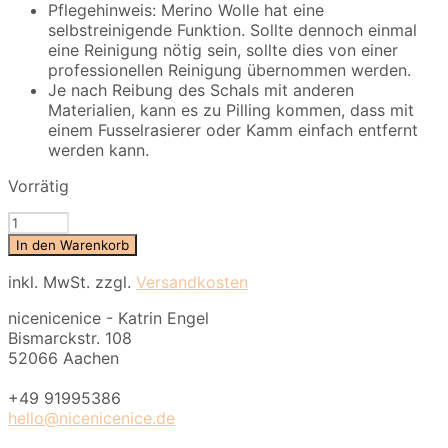
Pflegehinweis: Merino Wolle hat eine
selbstreinigende Funktion. Sollte dennoch einmal
eine Reinigung nötig sein, sollte dies von einer
professionellen Reinigung übernommen werden.
Je nach Reibung des Schals mit anderen
Materialien, kann es zu Pilling kommen, dass mit
einem Fusselrasierer oder Kamm einfach entfernt
werden kann.
Vorrätig
nice
Merino
In den Warenkorb
Schal
stripes
inkl. MwSt.
zzgl.
Versandkosten
-
nicenicenice - Katrin Engel
No
Bismarckstr. 108
11
52066 Aachen
Menge
+49 91995386
hello@nicenicenice.de