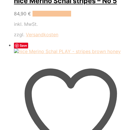
nice Merino Schal stripes – No 5
84,90
€
In den Warenkorb
inkl. MwSt.
zzgl.
Versandkosten
Save