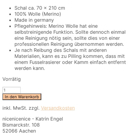
Schal ca. 70 x 210 cm
100% Wolle (Merino)
Made in germany
Pflegehinweis: Merino Wolle hat eine
selbstreinigende Funktion. Sollte dennoch einmal
eine Reinigung nötig sein, sollte dies von einer
professionellen Reinigung übernommen werden.
Je nach Reibung des Schals mit anderen
Materialien, kann es zu Pilling kommen, dass mit
einem Fusselrasierer oder Kamm einfach entfernt
werden kann.
Vorrätig
nice
Merino
In den Warenkorb
Schal
stripes
inkl. MwSt.
zzgl.
Versandkosten
-
nicenicenice - Katrin Engel
No
Bismarckstr. 108
25
52066 Aachen
Menge