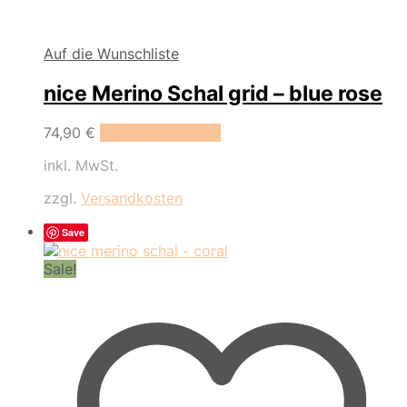
Auf die Wunschliste
nice Merino Schal grid – blue rose
74,90
€
In den Warenkorb
inkl. MwSt.
zzgl.
Versandkosten
Save
Sale!