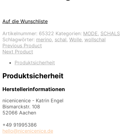
Auf die Wunschliste
Artikelnummer:
65322
Kategorien:
MODE
,
SCHALS
Schlagwörter:
merino
,
schal
,
Wolle
,
wollschal
Previous Product
Next Product
Produktsicherheit
Produktsicherheit
Herstellerinformationen
nicenicenice - Katrin Engel
Bismarckstr. 108
52066 Aachen
+49 91995386
hello@nicenicenice.de