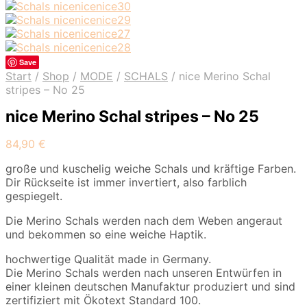
Save
Start
/
Shop
/
MODE
/
SCHALS
/
nice Merino Schal
stripes – No 25
nice Merino Schal stripes – No 25
84,90
€
große und kuschelig weiche Schals und kräftige Farben.
Dir Rückseite ist immer invertiert, also farblich
gespiegelt.
Die Merino Schals werden nach dem Weben angeraut
und bekommen so eine weiche Haptik.
hochwertige Qualität made in Germany.
Die Merino Schals werden nach unseren Entwürfen in
einer kleinen deutschen Manufaktur produziert und sind
zertifiziert mit Ökotext Standard 100.