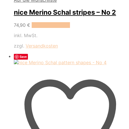
Auf die Wunschliste
nice Merino Schal stripes – No 2
74,90
€
In den Warenkorb
inkl. MwSt.
zzgl.
Versandkosten
Save