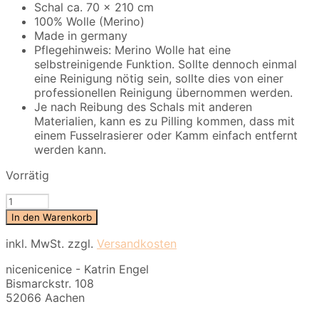
Schal ca. 70 x 210 cm
100% Wolle (Merino)
Made in germany
Pflegehinweis: Merino Wolle hat eine
selbstreinigende Funktion. Sollte dennoch einmal
eine Reinigung nötig sein, sollte dies von einer
professionellen Reinigung übernommen werden.
Je nach Reibung des Schals mit anderen
Materialien, kann es zu Pilling kommen, dass mit
einem Fusselrasierer oder Kamm einfach entfernt
werden kann.
Vorrätig
nice
Merino
In den Warenkorb
Schal
stripes
inkl. MwSt.
zzgl.
Versandkosten
-
nicenicenice - Katrin Engel
No
Bismarckstr. 108
29
52066 Aachen
Menge