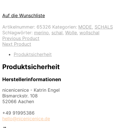
Auf die Wunschliste
Artikelnummer:
65326
Kategorien:
MODE
,
SCHALS
Schlagwörter:
merino
,
schal
,
Wolle
,
wollschal
Previous Product
Next Product
Produktsicherheit
Produktsicherheit
Herstellerinformationen
nicenicenice - Katrin Engel
Bismarckstr. 108
52066 Aachen
+49 91995386
hello@nicenicenice.de