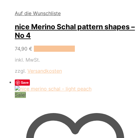
Auf die Wunschliste
nice Merino Schal pattern shapes –
No 4
74,90
€
In den Warenkorb
inkl. MwSt.
zzgl.
Versandkosten
Save
Sale!