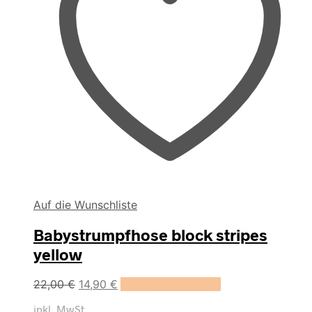
Auf die Wunschliste
Babystrumpfhose block stripes
yellow
Dieses
22,00
€
14,90
€
Ausführung wählen
Produkt
inkl. MwSt.
weist