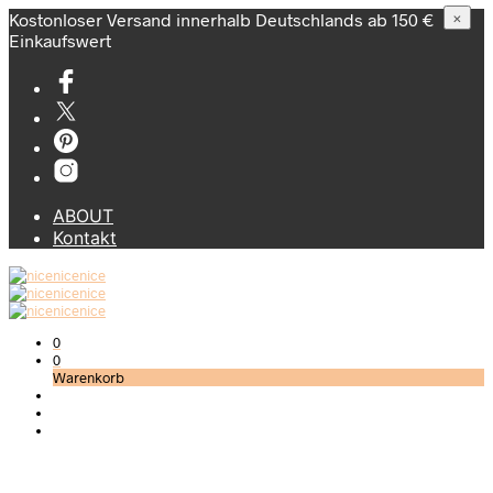
Kostonloser Versand innerhalb Deutschlands ab 150 €
×
Einkaufswert
ABOUT
Kontakt
0
0
Warenkorb