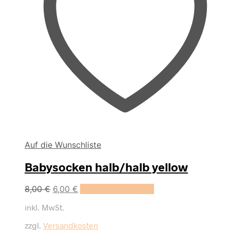
Auf die Wunschliste
Babysocken halb/halb yellow
Dieses
8,00
€
6,00
€
Ausführung wählen
Produkt
inkl. MwSt.
weist
mehrere
zzgl.
Versandkosten
Varianten