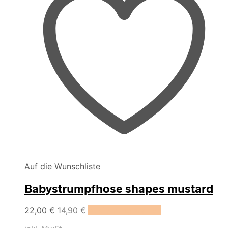
werden
Auf die Wunschliste
Babystrumpfhose shapes mustard
Dieses
22,00
€
14,90
€
Ausführung wählen
Produkt