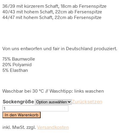
36/39 mit kürzerem Schaft, 18cm ab Fersenspitze
40/43 mit hohem Schaft, 22cm ab Fersenspitze
44/47 mit hohem Schaft, 22cm ab Fersenspitze
Von uns entworfen und fair in Deutschland produziert.
75% Baumwolle
20% Polyamid
5% Elasthan
Waschbar bei 30 °C // Waschtipp: links waschen
Sockengröße
Zurücksetzen
nice
socks
In den Warenkorb
block
stripes
inkl. MwSt.
zzgl.
Versandkosten
rust