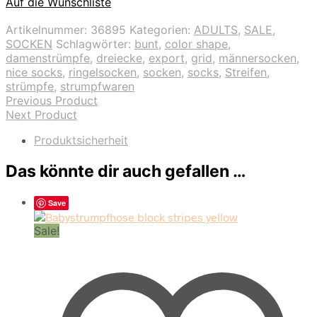
Auf die Wunschliste
Artikelnummer:
36895
Kategorien:
ADULTS
,
SALE
,
SOCKEN
Schlagwörter:
bunt
,
color shape
,
damenstrümpfe
,
dreiecke
,
export
,
grid
,
männersocken
,
nice socks
,
ringelsocken
,
socken
,
socks
,
Streifen
,
strümpfe
,
strumpfwaren
Previous Product
Next Product
Produktsicherheit
Das könnte dir auch gefallen …
Save
Sale!